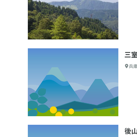
初心
名山
百名
登山す
三
選択した
標高
兵
後