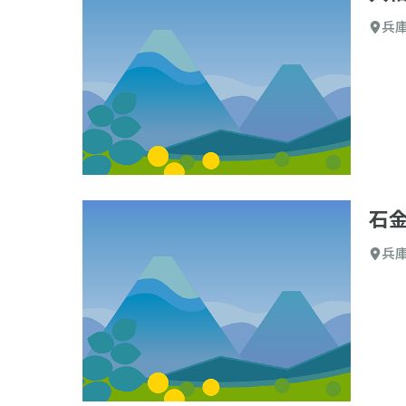
兵
石
兵