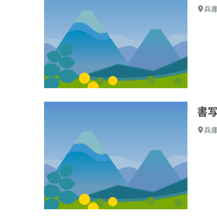
兵
書
兵