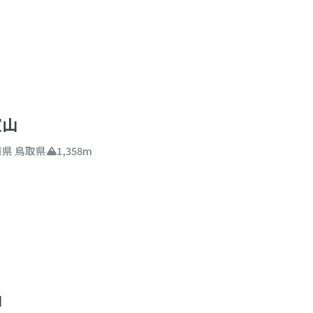
者
中級者
上級者
山
二百名山
三百名山
る月（百名山限定）
室山
月が、登山するのに適期・最適期である百名山を検索できます
庫県
鳥取県
1,358m
0
m
〜
4000
m
326件
リ
検索
とじる
山