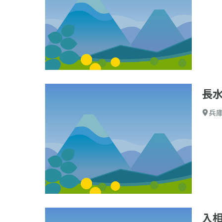
長
兵
入