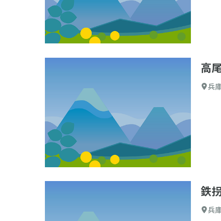
高
兵
鉄
兵