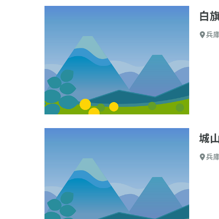
白
兵
城
兵