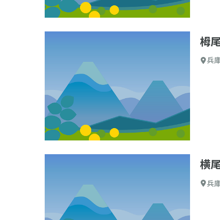
栂
兵
横
兵