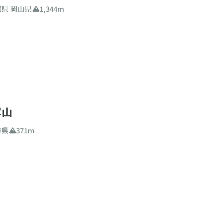
庫県
岡山県
1,344m
写山
庫県
371m