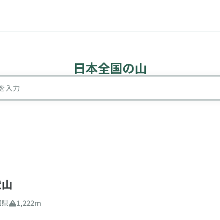
日本全国の山
山検索
を入力
込み条件
伏山
庫県
1,222m
難易度