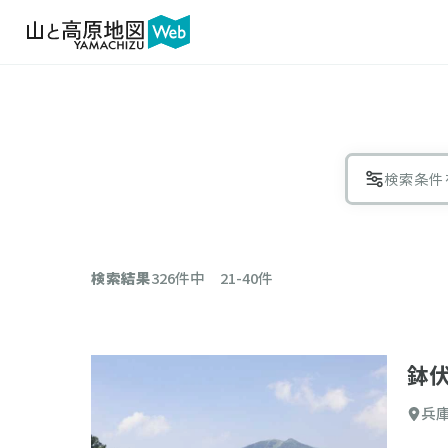
検索条件
絞り
検索結果
326件中 21-40件
エリア
鉢
兵
コース