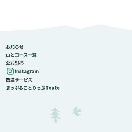
コース難易度
初心者
中級者
上級者
お知らせ
名山
山とコース一覧
百名山
二百名山
三百名山
公式SNS
登山する月（百名山限定）
Instagram
関連サービス
まっぷる
ことりっぷ
Route
選択した月が、登山するのに適期・最適期である百名山
を検索できます
標高
0
m
〜
4000
m