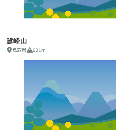
鷲峰山
鳥取県
921m