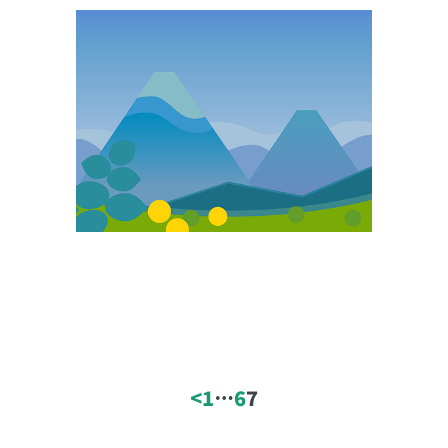
山検索
絞り込み条件
エリア
<
1
…
6
7