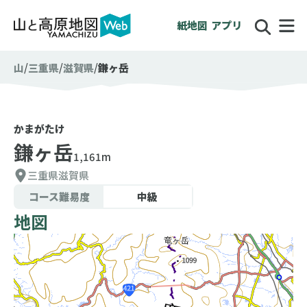
紙地図
アプリ
山
三重県
滋賀県
鎌ヶ岳
かまがたけ
鎌ヶ岳
1,161m
三重県
滋賀県
コース難易度
中級
地図