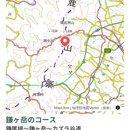
MapLibre
|
地理院地図Vector（仮称）
鎌ヶ岳のコース
鎌尾根〜鎌ヶ岳〜カズラ谷道