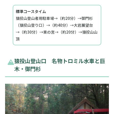
標準コースタイム
猿投山登山者用駐車場→（約20分）→御門杉
（猿投山登り口）→（約40分）→大岩展望台
→（約30分）→東の宮→（約20分）→猿投山山
頂
猿投山登山口 名物トロミル水車と巨
木・御門杉