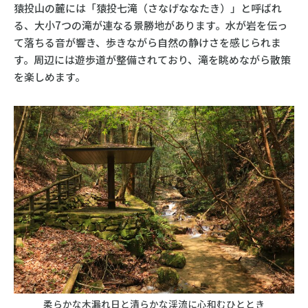
猿投山の麓には「猿投七滝（さなげななたき）」と呼ばれ
る、大小7つの滝が連なる景勝地があります。水が岩を伝っ
て落ちる音が響き、歩きながら自然の静けさを感じられま
す。周辺には遊歩道が整備されており、滝を眺めながら散策
を楽しめます。
柔らかな木漏れ日と清らかな渓流に心和むひととき