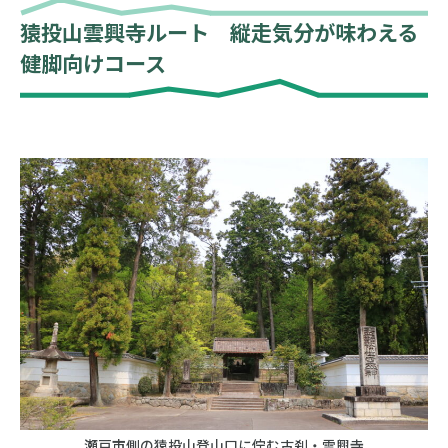
猿投山雲興寺ルート 縦走気分が味わえる
健脚向けコース
瀬戸市側の猿投山登山口に佇む古刹・雲興寺