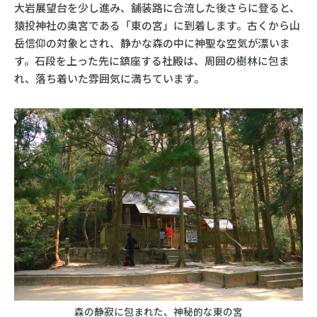
大岩展望台を少し進み、舗装路に合流した後さらに登ると、
猿投神社の奥宮である「東の宮」に到着します。古くから山
岳信仰の対象とされ、静かな森の中に神聖な空気が漂いま
す。石段を上った先に鎮座する社殿は、周囲の樹林に包ま
れ、落ち着いた雰囲気に満ちています。
森の静寂に包まれた、神秘的な東の宮