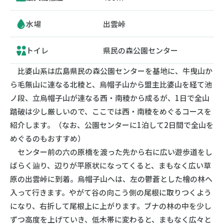
水場
出雲峠
トイレ
県民の森公園センター
比婆山系は広島県民の森公園センターを基地に、牛曳山か
ら毛無山に連なる北稜と、烏帽子山から盟主比婆山を経て池
ノ段、立烏帽子山が連なる西・南稜から成るが、1日で全山
踏破は少し厳しいので、ここでは西・南稜をめぐるコースを
紹介します。（なお、公園センターに1泊して2日間で全山を
めぐるのもおすすめ）
センター前の六の原橋を渡った先から右に広い遊歩道をし
ばらく辿り、辺りが平原状になってくると、まもなく広い草
原の出雲峠に到着。烏帽子山へは、左の鬱蒼とした檜の林へ
入って行きます。やがて谷の向こう側の尾根に取りつくよう
になり、右折して尾根上に上がります。ブナの林の中を少し
ずつ高度を上げていき、低木帯に変わると、まもなく広々と