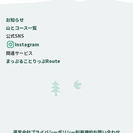
お知らせ
山とコース一覧
公式SNS
Instagram
関連サービス
まっぷる
ことりっぷ
Route
難易度の目安
テクニック度
岩場やクサリ場などがなく、問題なく歩ける
岩場やクサリ場などがあり、部分的に注意が必要
岩場やクサリ場などがあって、中級以上の技術と
経験が必要
運営会社
プライバシーポリシー
利用規約
お問い合わせ