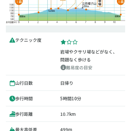
テクニック度
岩場やクサリ場などがなく、
問題なく歩ける
難易度の目安
山行日数
日帰り
歩行時間
5時間10分
歩行距離
10.7km
最大高低差
499m