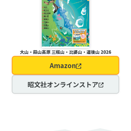
大山・蒜山高原 三瓶山・比婆山・道後山 2026
Amazon
昭文社オンラインストア