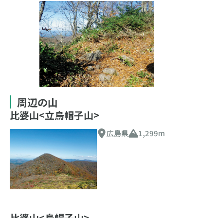
周辺の山
比婆山<立烏帽子山>
広島県
1,299m
比婆山<烏帽子山>