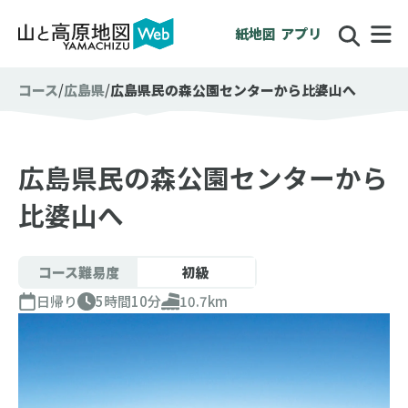
紙地図
アプリ
コース
広島県
広島県民の森公園センターから比婆山へ
広島県民の森公園センターから
比婆山へ
コース難易度
初級
日帰り
5時間10分
10.7km