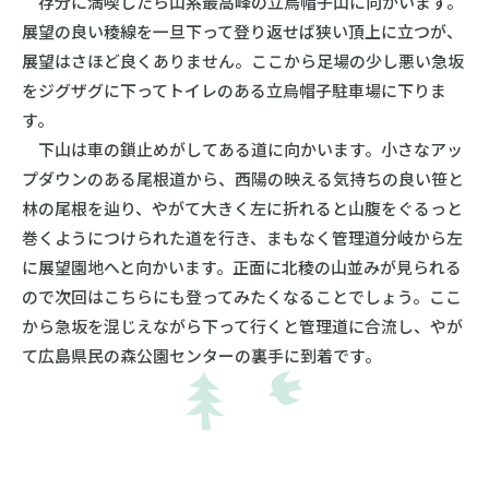
存分に満喫したら山系最高峰の立烏帽子山に向かいます。
展望の良い稜線を一旦下って登り返せば狭い頂上に立つが、
展望はさほど良くありません。ここから足場の少し悪い急坂
をジグザグに下ってトイレのある立烏帽子駐車場に下りま
す。
下山は車の鎖止めがしてある道に向かいます。小さなアッ
プダウンのある尾根道から、西陽の映える気持ちの良い笹と
林の尾根を辿り、やがて大きく左に折れると山腹をぐるっと
巻くようにつけられた道を行き、まもなく管理道分岐から左
に展望園地へと向かいます。正面に北稜の山並みが見られる
ので次回はこちらにも登ってみたくなることでしょう。ここ
から急坂を混じえながら下って行くと管理道に合流し、やが
て広島県民の森公園センターの裏手に到着です。