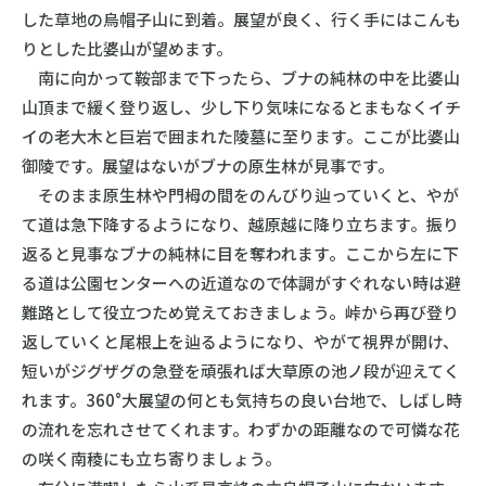
した草地の烏帽子山に到着。展望が良く、行く手にはこんも
りとした比婆山が望めます。
南に向かって鞍部まで下ったら、ブナの純林の中を比婆山
山頂まで緩く登り返し、少し下り気味になるとまもなくイチ
イの老大木と巨岩で囲まれた陵墓に至ります。ここが比婆山
御陵です。展望はないがブナの原生林が見事です。
そのまま原生林や門栂の間をのんびり辿っていくと、やが
て道は急下降するようになり、越原越に降り立ちます。振り
返ると見事なブナの純林に目を奪われます。ここから左に下
る道は公園センターへの近道なので体調がすぐれない時は避
難路として役立つため覚えておきましょう。峠から再び登り
返していくと尾根上を辿るようになり、やがて視界が開け、
短いがジグザグの急登を頑張れば大草原の池ノ段が迎えてく
れます。360°大展望の何とも気持ちの良い台地で、しばし時
の流れを忘れさせてくれます。わずかの距離なので可憐な花
の咲く南稜にも立ち寄りましょう。