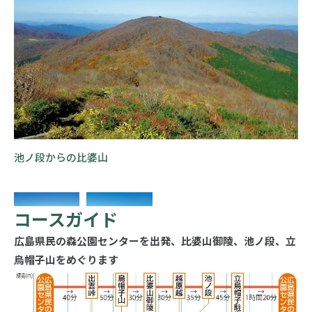
池ノ段からの比婆山
コースガイド
広島県民の森公園センターを出発、比婆山御陵、池ノ段、立
烏帽子山をめぐります