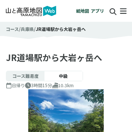
紙地図
アプリ
コース
兵庫県
JR道場駅から大岩ヶ岳へ
JR道場駅から大岩ヶ岳へ
コース難易度
中級
日帰り
3時間15分
10.3km