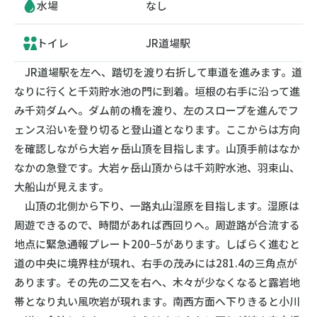
水場
なし
トイレ
JR道場駅
JR道場駅を左へ、踏切を渡り右折して車道を進みます。道
なりに行くと千苅貯水池の門に到着。垣根の右手に沿って進
み千苅ダムへ。ダム前の橋を渡り、左のスロープを進んでフ
ェンス沿いを登り切ると登山道となります。ここからは方向
を確認しながら大岩ヶ岳山頂を目指します。山頂手前はなか
なかの急登です。大岩ヶ岳山頂からは千苅貯水池、羽束山、
大船山が見えます。
山頂の北側から下り、一路丸山湿原を目指します。湿原は
周遊できるので、時間があれば西回りへ。周遊路が合流する
地点に緊急通報プレート200−5があります。しばらく進むと
道の中央に境界柱が現れ、右手の茂みには281.4の三角点が
あります。その先の二又を右へ、木々が少なくなると露岩地
帯となり丸い風吹岩が現れます。南西方面へ下りきると小川