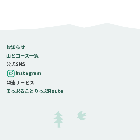
お知らせ
山とコース一覧
公式SNS
Instagram
関連サービス
まっぷる
ことりっぷ
Route
難易度の目安
テクニック度
岩場やクサリ場などがなく、問題なく歩ける
岩場やクサリ場などがあり、部分的に注意が必要