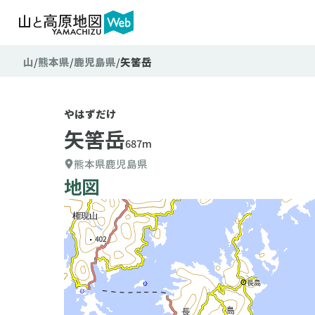
山
熊本県
鹿児島県
矢筈岳
やはずだけ
矢筈岳
687m
熊本県
鹿児島県
地図