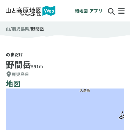
紙地図
アプリ
山
鹿児島県
野間岳
のまだけ
野間岳
591m
鹿児島県
地図