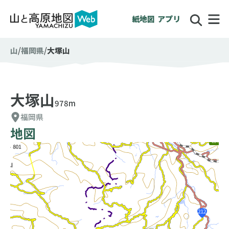
紙地図
アプリ
山
福岡県
大塚山
大塚山
978m
福岡県
地図