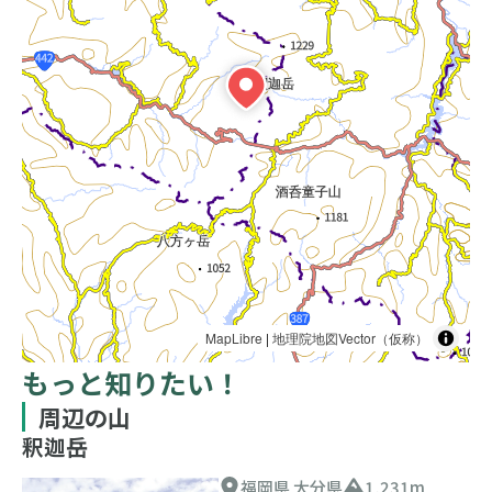
MapLibre
|
地理院地図Vector（仮称）
もっと知りたい！
周辺の山
釈迦岳
福岡県 大分県
1,231m