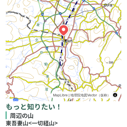
MapLibre
|
地理院地図Vector（仮称）
もっと知りたい！
周辺の山
東吾妻山<一切経山>