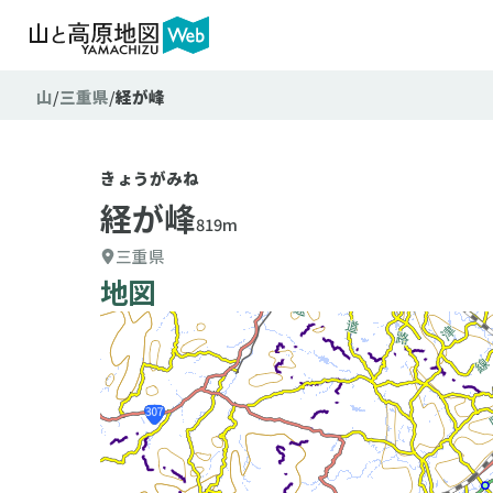
山
三重県
経が峰
きょうがみね
経が峰
819m
三重県
地図