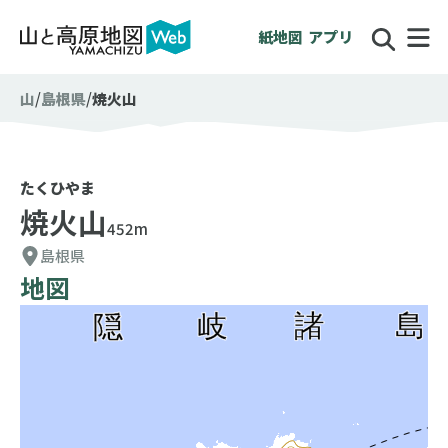
紙地図
アプリ
山
島根県
焼火山
たくひやま
焼火山
452m
島根県
地図