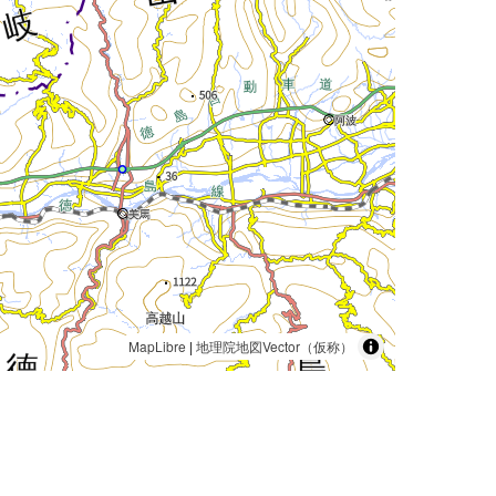
MapLibre
|
地理院地図Vector（仮称）