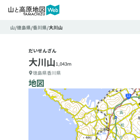
山
徳島県
香川県
大川山
だいせんざん
大川山
1,043m
徳島県
香川県
地図