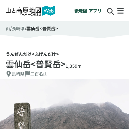
紙地図
アプリ
山
長崎県
雲仙岳<普賢岳>
うんぜんだけ<ふげんだけ>
雲仙岳<普賢岳>
1,359m
長崎県
二百名山