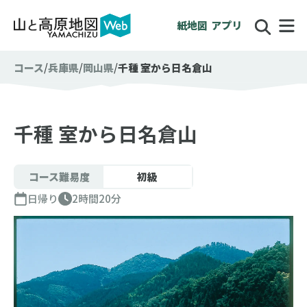
紙地図
アプリ
コース
兵庫県
岡山県
千種 室から日名倉山
千種 室から日名倉山
コース難易度
初級
日帰り
2時間20分