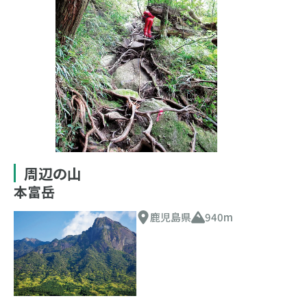
周辺の山
本富岳
鹿児島県
940m