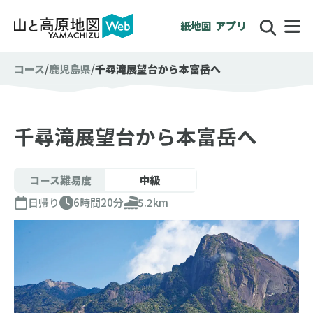
紙地図
アプリ
コース
鹿児島県
千尋滝展望台から本富岳へ
千尋滝展望台から本富岳へ
コース難易度
中級
日帰り
6時間20分
5.2km