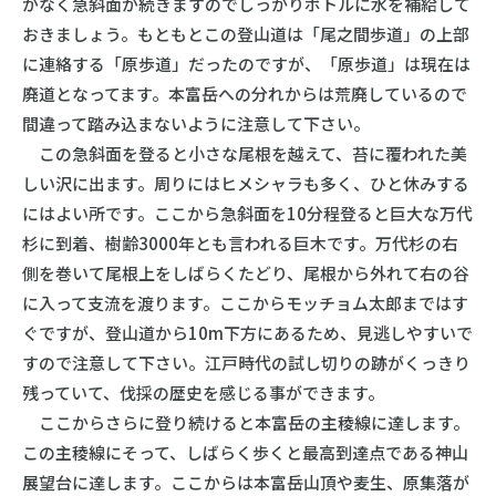
がなく急斜面が続きますのでしっかりボトルに水を補給して
おきましょう。もともとこの登山道は「尾之間歩道」の上部
に連絡する「原歩道」だったのですが、「原歩道」は現在は
廃道となってます。本富岳への分れからは荒廃しているので
間違って踏み込まないように注意して下さい。
この急斜面を登ると小さな尾根を越えて、苔に覆われた美
しい沢に出ます。周りにはヒメシャラも多く、ひと休みする
にはよい所です。ここから急斜面を10分程登ると巨大な万代
杉に到着、樹齢3000年とも言われる巨木です。万代杉の右
側を巻いて尾根上をしばらくたどり、尾根から外れて右の谷
に入って支流を渡ります。ここからモッチョム太郎まではす
ぐですが、登山道から10m下方にあるため、見逃しやすいで
すので注意して下さい。江戸時代の試し切りの跡がくっきり
残っていて、伐採の歴史を感じる事ができます。
ここからさらに登り続けると本富岳の主稜線に達します。
この主稜線にそって、しばらく歩くと最高到達点である神山
展望台に達します。ここからは本富岳山頂や麦生、原集落が