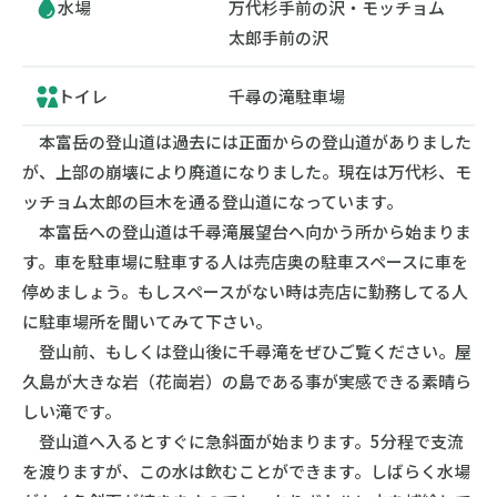
水場
万代杉手前の沢・モッチョム
太郎手前の沢
トイレ
千尋の滝駐車場
本富岳の登山道は過去には正面からの登山道がありました
が、上部の崩壊により廃道になりました。現在は万代杉、モ
ッチョム太郎の巨木を通る登山道になっています。
本富岳への登山道は千尋滝展望台へ向かう所から始まりま
す。車を駐車場に駐車する人は売店奥の駐車スペースに車を
停めましょう。もしスペースがない時は売店に勤務してる人
に駐車場所を聞いてみて下さい。
登山前、もしくは登山後に千尋滝をぜひご覧ください。屋
久島が大きな岩（花崗岩）の島である事が実感できる素晴ら
しい滝です。
登山道へ入るとすぐに急斜面が始まります。5分程で支流
を渡りますが、この水は飲むことができます。しばらく水場