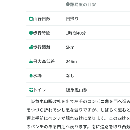
難易度の目安
山行日数
日帰り
歩行時間
1時間40分
歩行距離
5km
最大高低差
246m
水場
なし
トイレ
阪急嵐山駅
阪急嵐山駅改札を出て左手のコンビニ角を西へ進み
をつづら折れで少し急な登りですが、しばらく進む
頂上手前にベンチが現れ四辻に至ります。この四辻
のベンチのある四辻へ戻ります。南に進路を取り西芳