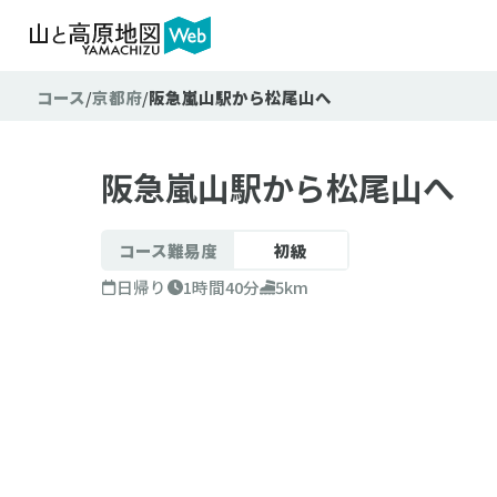
コース
京都府
阪急嵐山駅から松尾山へ
難易
テクニ
阪急嵐山駅から松尾山へ
コース難易度
初級
日帰り
1時間40分
5km