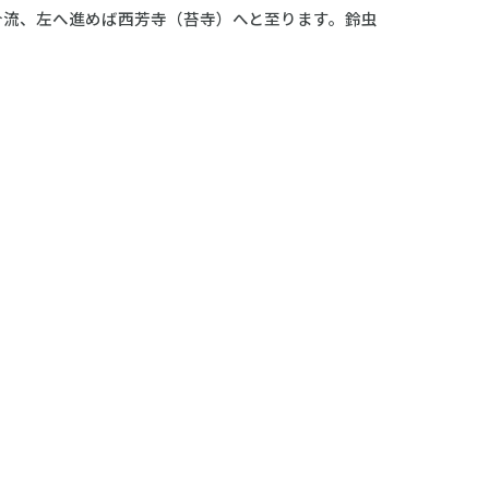
合流、左へ進めば西芳寺（苔寺）へと至ります。鈴虫