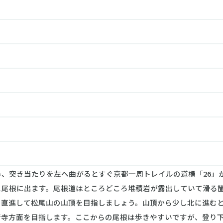
、突き当たりを左へ曲がるとすぐ京都一周トレイルの道標「26」
と尾根に出ます。尾根道はところどころ堆積岩が露出していて滑る
を直進して松尾山の山頂を目指しましょう。山頂から少し北に進む
寺方面を目指します。ここからの尾根は歩きやすいですが、登り下