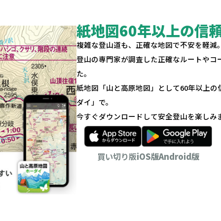
紙地図60年以上の信
複雑な登山道も、正確な地図で不安を軽減
登山の専門家が調査した正確なルートやコ
た。
紙地図「山と高原地図」として60年以上
ダイ」で。
今すぐダウンロードして安全登山を楽しみ
買い切り版
iOS版
Android版