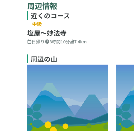
周辺情報
近くのコース
中級
塩屋～妙法寺
日帰り
3時間10分
7.4km
周辺の山