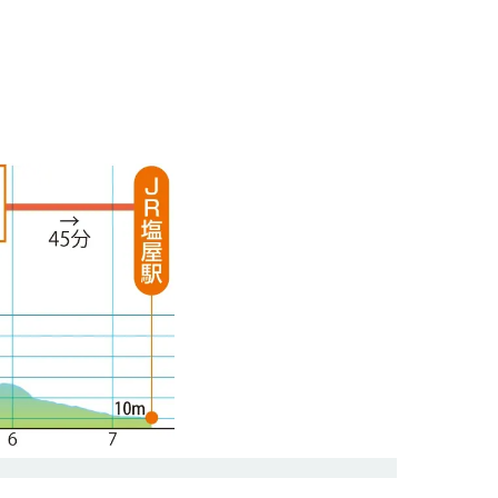
旗振山は淡路島まで望