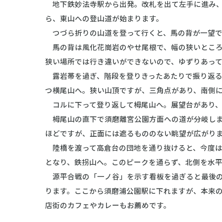
地下鉄妙法寺駅から出発。改札を出て左手に進み、
ら、東山への登山道が始まります。
つづら折りの山道を登って行くと、馬の背が一望で
馬の背は風化花崗岩のやせ尾根で、幅の狭いところ
狭い場所では行き違いができないので、ゆずりあっ
露岩帯を過ぎ、階段を登りきったあたりで振り返る
つ横尾山へ。狭い山頂ですが、三角点があり、南側
コルに下って登り返して栂尾山へ。展望台があり、
栂尾山の直下で須磨離宮公園方面への道が分岐します
ほどですが、正面には遮るもののない眺望が広がり
陸橋を渡って高倉台の団地を通り抜けると、今度は
となり、鉄拐山へ。このピークを通らず、北側を水
源平合戦の「一ノ谷」を示す看板を過ぎると最後の
ります。ここから須磨浦公園駅に下れますが、本来の
店街のカフェやカレーもお薦めです。