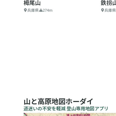
栂尾山
鉄拐
兵庫県
274m
兵庫
山と高原地図ホーダイ
道迷いの不安を軽減 登山専用地図アプリ