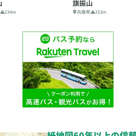
山
旗振山
県
234m
兵庫県
253m
紙地図60年以上の信