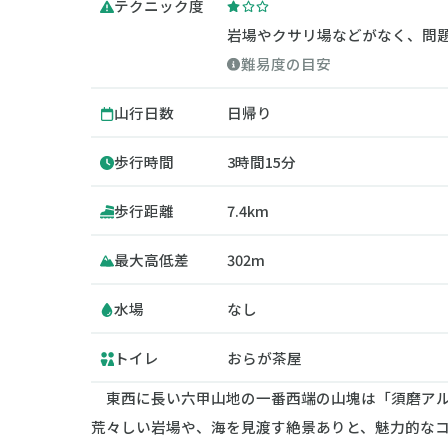
テクニック度
岩場やクサリ場などがなく、問
難易度の目安
山行日数
日帰り
歩行時間
3時間15分
歩行距離
7.4km
最大高低差
302m
水場
なし
トイレ
おらが茶屋
東西に長い六甲山地の一番西端の山塊は「須磨アルプ
荒々しい岩場や、海を見渡す絶景ありと、魅力的な