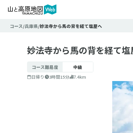
コース
兵庫県
妙法寺から馬の背を経て塩屋へ
難易
テクニ
妙法寺から馬の背を経て塩
コース難易度
中級
日帰り
3時間15分
7.4km