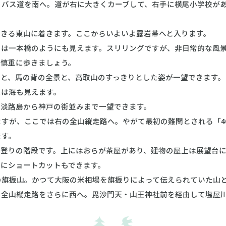
バス道を南へ。道が右に大きくカーブして、右手に横尾小学校があ
きる東山に着きます。ここからいよいよ露岩帯へと入ります。
は一本橋のようにも見えます。スリリングですが、非日常的な風景
て慎重に歩きましょう。
と、馬の背の全景と、高取山のすっきりとした姿が一望できます。
には海も見えます。
淡路島から神戸の街並みまで一望できます。
が、ここでは右の全山縦走路へ。やがて最初の難関とされる「40
ます。
登りの階段です。上にはおらが茶屋があり、建物の屋上は展望台に
平にショートカットもできます。
旗振山。かつて大阪の米相場を旗振りによって伝えられていた山と
全山縦走路をさらに西へ。毘沙門天・山王神社前を経由して塩屋川