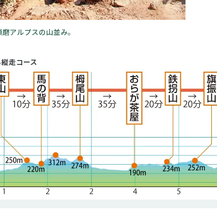
須磨アルプスの山並み。
る縦走コース