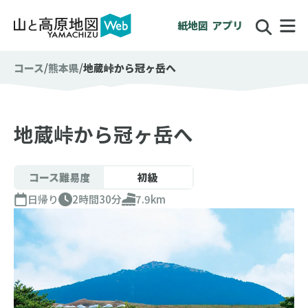
紙地図
アプリ
コース
熊本県
地蔵峠から冠ヶ岳へ
地蔵峠から冠ヶ岳へ
コース難易度
初級
日帰り
2時間30分
7.9km