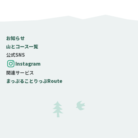
お知らせ
山とコース一覧
公式SNS
Instagram
関連サービス
まっぷる
ことりっぷ
Route
難易度の目安
テクニック度
岩場やクサリ場などがなく、問題なく歩ける
岩場やクサリ場などがあり、部分的に注意が必要
岩場やクサリ場などがあって、中級以上の技術と