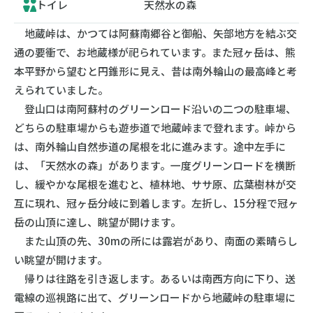
トイレ
天然水の森
地蔵峠は、かつては阿蘇南郷谷と御船、矢部地方を結ぶ交
通の要衝で、お地蔵様が祀られています。また冠ヶ岳は、熊
本平野から望むと円錐形に見え、昔は南外輪山の最高峰と考
えられていました。
登山口は南阿蘇村のグリーンロード沿いの二つの駐車場、
どちらの駐車場からも遊歩道で地蔵峠まで登れます。峠から
は、南外輪山自然歩道の尾根を北に進みます。途中左手に
は、「天然水の森」があります。一度グリーンロードを横断
し、緩やかな尾根を進むと、植林地、ササ原、広葉樹林が交
互に現れ、冠ヶ岳分岐に到着します。左折し、15分程で冠ヶ
岳の山頂に達し、眺望が開けます。
また山頂の先、30mの所には露岩があり、南面の素晴らし
い眺望が開けます。
帰りは往路を引き返します。あるいは南西方向に下り、送
電線の巡視路に出て、グリーンロードから地蔵峠の駐車場に