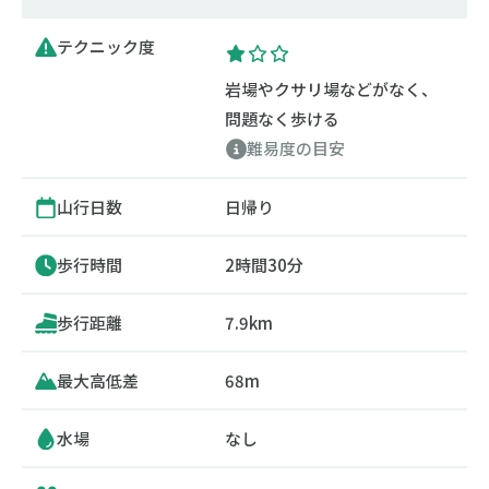
テクニック度
岩場やクサリ場などがなく、
問題なく歩ける
難易度の目安
山行日数
日帰り
歩行時間
2時間30分
歩行距離
7.9km
最大高低差
68m
水場
なし