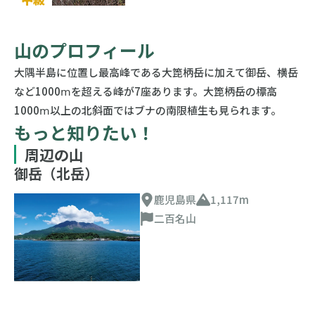
山のプロフィール
大隅半島に位置し最高峰である大箆柄岳に加えて御岳、横岳
など1000ⅿを超える峰が7座あります。大箆柄岳の標高
1000ⅿ以上の北斜面ではブナの南限植生も見られます。
もっと知りたい！
周辺の山
御岳（北岳）
鹿児島県
1,117m
二百名山