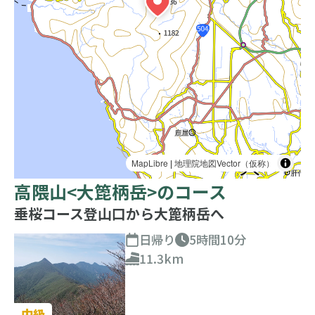
MapLibre
|
地理院地図Vector（仮称）
高隈山<大箆柄岳>のコース
垂桜コース登山口から大篦柄岳へ
日帰り
5時間10分
11.3km
中級