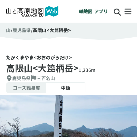
紙地図
アプリ
山
鹿児島県
高隈山<大箆柄岳>
たかくまやま<おおのがらだけ>
高隈山<大箆柄岳>
1,236m
鹿児島県
三百名山
コース難易度
中級