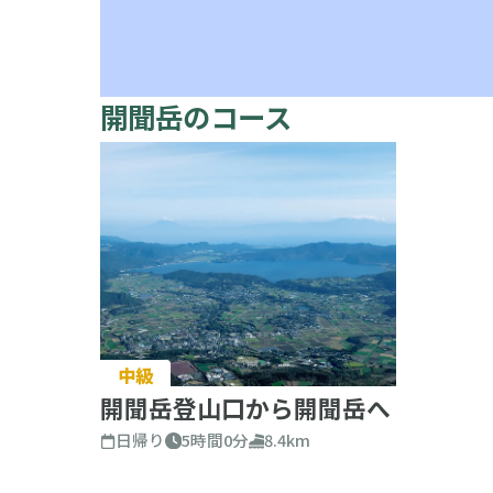
開聞岳のコース
中級
開聞岳登山口から開聞岳へ
日帰り
5時間0分
8.4km