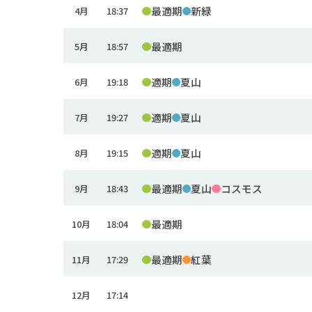
最適期
新緑
4月
18:37
最適期
5月
18:57
適期
夏山
6月
19:18
適期
夏山
7月
19:27
適期
夏山
8月
19:15
最適期
夏山
コスモス
9月
18:43
最適期
10月
18:04
最適期
紅葉
11月
17:29
12月
17:14