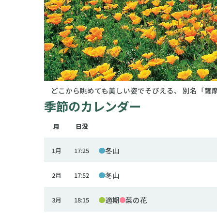
どこから眺めても美しい姿でそびえる、 別名「薩
季節のカレンダー
月
日没
冬山
1月
17:25
冬山
2月
17:52
適期
菜の花
3月
18:15