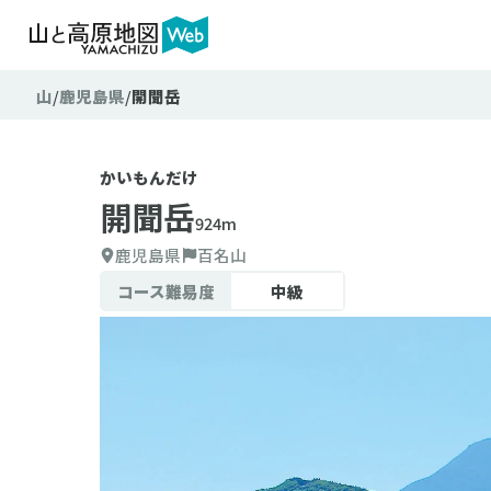
山
鹿児島県
開聞岳
かいもんだけ
開聞岳
924m
鹿児島県
百名山
コース難易度
中級