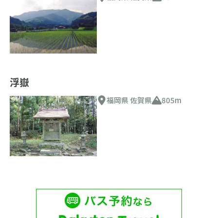
浮嶽
福岡県 佐賀県
805m