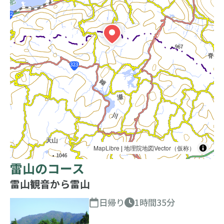
MapLibre
|
地理院地図Vector（仮称）
雷山のコース
雷山観音から雷山
日帰り
1時間35分