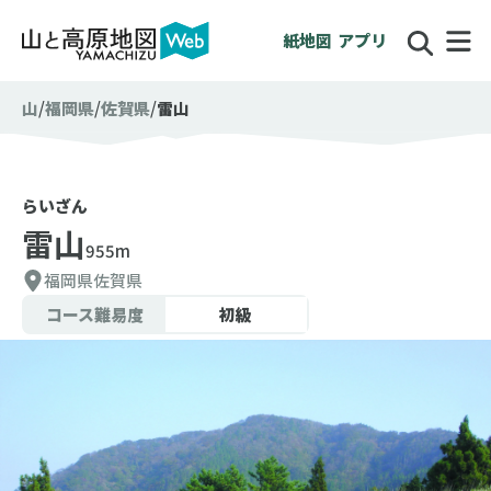
紙地図
アプリ
山
福岡県
佐賀県
雷山
らいざん
雷山
955m
福岡県
佐賀県
コース難易度
初級