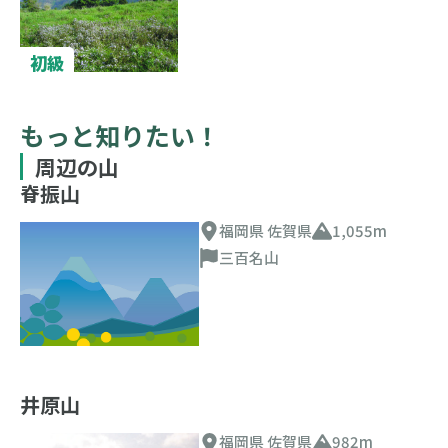
初級
もっと知りたい！
周辺の山
脊振山
福岡県 佐賀県
1,055m
三百名山
井原山
福岡県 佐賀県
982m