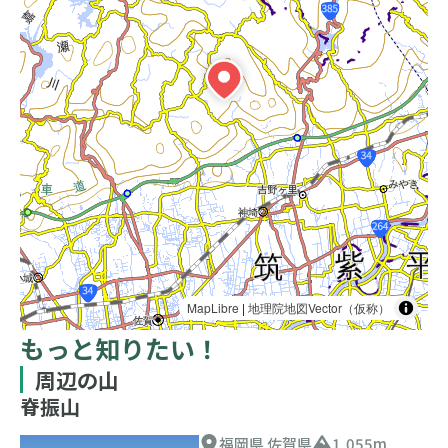
MapLibre
|
地理院地図Vector（仮称）
もっと知りたい！
周辺の山
脊振山
福岡県 佐賀県
1,055m