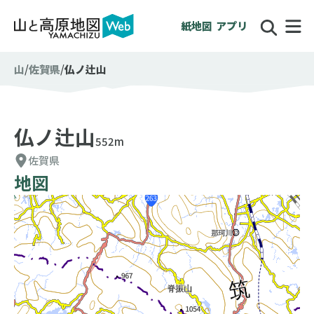
紙地図
アプリ
山
佐賀県
仏ノ辻山
仏ノ辻山
552m
佐賀県
地図