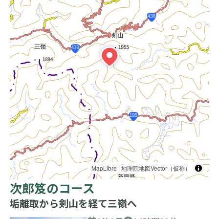
MapLibre
|
地理院地図Vector（仮称）
次郎笈のコース
垢離取から剣山を経て三嶺へ