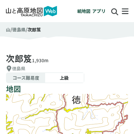
紙地図
アプリ
山
徳島県
次郎笈
次郎笈
1,930m
徳島県
コース難易度
上級
地図