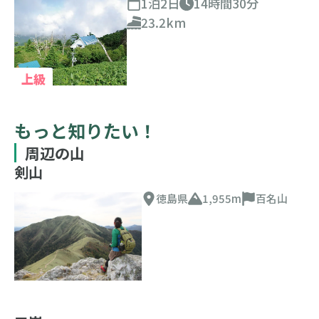
1泊2日
14時間30分
23.2km
上級
もっと知りたい！
周辺の山
剣山
徳島県
1,955m
百名山