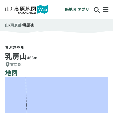
紙地図
アプリ
山
東京都
乳房山
ちぶさやま
乳房山
463m
東京都
地図