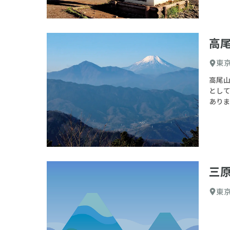
高
東
高尾
とし
あり
三原
東