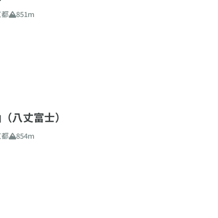
京都
851m
山（八丈富士）
京都
854m