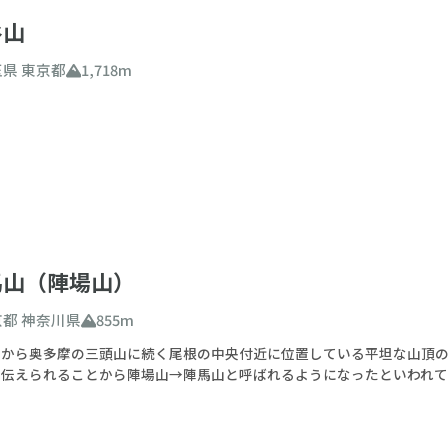
谷山
玉県
東京都
1,718m
馬山（陣場山）
京都
神奈川県
855m
山から奥多摩の三頭山に続く尾根の中央付近に位置している平坦な山頂
と伝えられることから陣場山→陣馬山と呼ばれるようになったといわれて