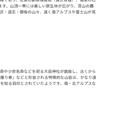
ます。山頂一帯には美しい原生林が広がり、深山の趣
沢・道志・御坂の山々、遠く南アルプスや富士山が見
主命や少彦名命などを祀る大岳神社が鎮座し、古くから
た握り拳」などと形容される特徴的な山容は、かなり遠
角を知る目印とされていたようです。南・北アルプスな
セット