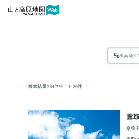
検索条件
絞り
検索結果
234件中 1-20件
エリア
雲
埼
コース
雲取