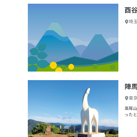
酉
埼
陣
東
高尾
った