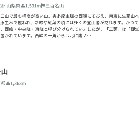
京都
山梨県
1,531m
三百名山
摩三山で最も標高が高い山。奥多摩主脈の西端にそびえ、南東に生藤山へ
の原生林で覆われ、新緑や紅葉の頃には多くの登山者が訪れます。かつて
ら、西峰・中央峰・東峰と呼び分けられていましたが、「三頭」は「御
が置かれています。西峰の一角からは北に鷹ノ…
乗山
京都
1,363m