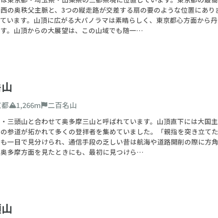
者
中級者
上級者
、西の奥秩父主脈と、3つの縦走路が交差する扇の要のような位置にあり
っています。山頂に広がる大パノラマは素晴らしく、東京都心方面から丹
ます。山頂からの大展望は、この山域でも随一…
山
二百名山
三百名山
る月（百名山限定）
岳山
月が、登山するのに適期・最適期である百名山を検索できます
京都
1,266m
二百名山
0
m
〜
4000
m
山・三頭山と合わせて奥多摩三山と呼ばれています。山頂直下には大国
もの参道が拓かれて多くの登拝者を集めていました。「親指を突き立て
らも一目で見分けられ、通信手段の乏しい昔は航海や道路開削の際に方
ら奥多摩方面を見たときにも、最初に見つけら…
234件
リ
検索
とじる
頭山