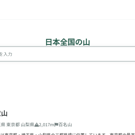
日本全国の山
山検索
を入力
込み条件
取山
玉県
東京都
山梨県
2,017m
百名山
難易度
山は東京都・埼玉県・山梨県の三都県境に位置しています。東京都の最高