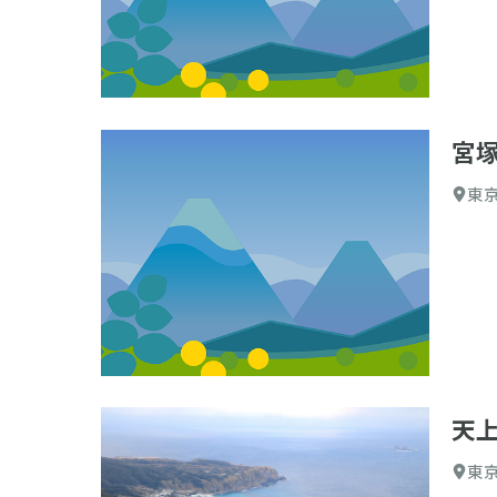
宮
東
天
東