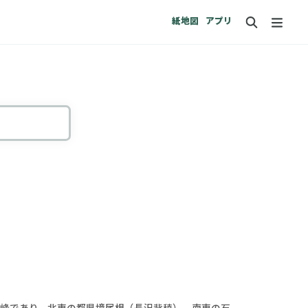
紙地図
アプリ
峰であり、北東の都県境尾根（長沢背稜）、南東の石