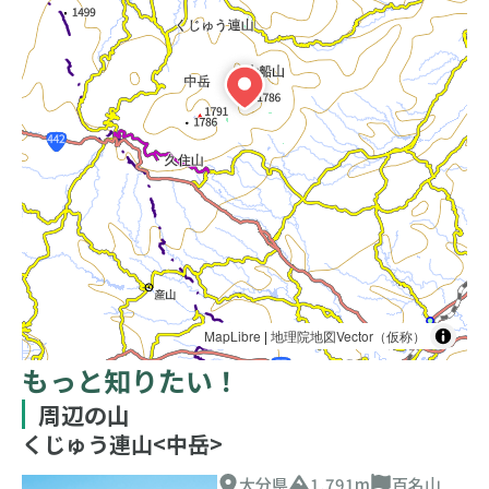
MapLibre
|
地理院地図Vector（仮称）
もっと知りたい！
周辺の山
くじゅう連山<中岳>
大分県
1,791m
百名山