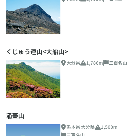
くじゅう連山<大船山>
大分県
1,786m
三百名山
涌蓋山
熊本県 大分県
1,500m
三百名山