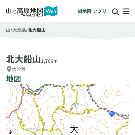
紙地図
アプリ
山
大分県
北大船山
北大船山
1,706m
大分県
地図