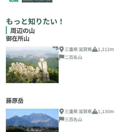
もっと知りたい！
周辺の山
御在所山
三重県 滋賀県
1,212m
二百名山
藤原岳
三重県 滋賀県
1,130m
三百名山