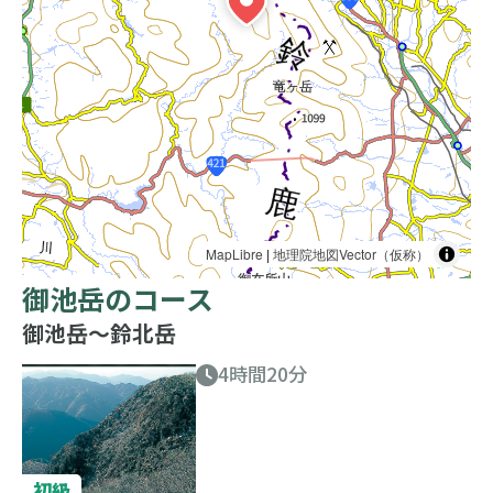
MapLibre
|
地理院地図Vector（仮称）
御池岳のコース
御池岳〜鈴北岳
4時間20分
初級