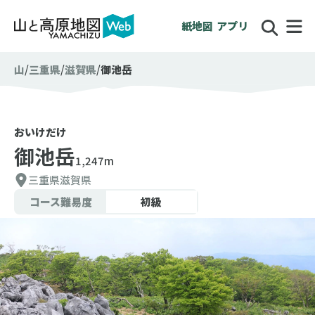
紙地図
アプリ
山
三重県
滋賀県
御池岳
おいけだけ
御池岳
1,247m
三重県
滋賀県
コース難易度
初級