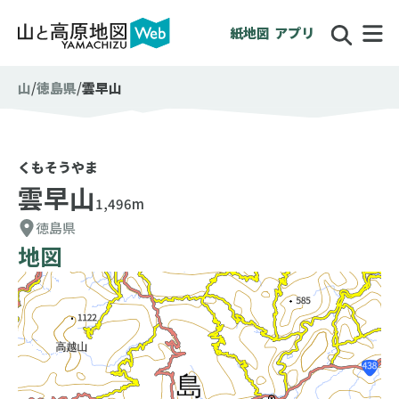
紙地図
アプリ
山
徳島県
雲早山
くもそうやま
雲早山
1,496m
徳島県
地図