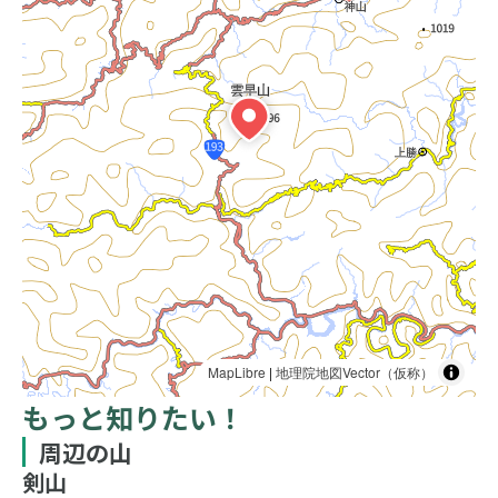
MapLibre
|
地理院地図Vector（仮称）
もっと知りたい！
周辺の山
剣山