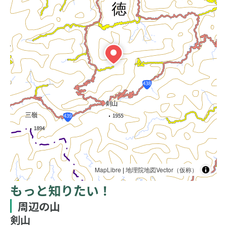
MapLibre
|
地理院地図Vector（仮称）
もっと知りたい！
周辺の山
剣山