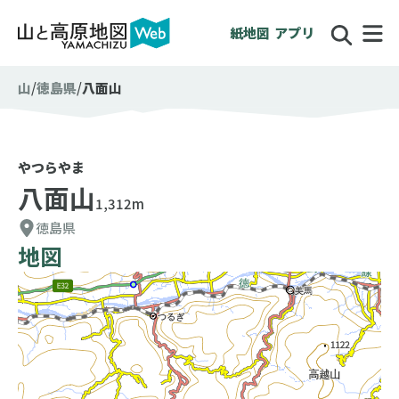
紙地図
アプリ
山
徳島県
八面山
やつらやま
八面山
1,312m
徳島県
地図