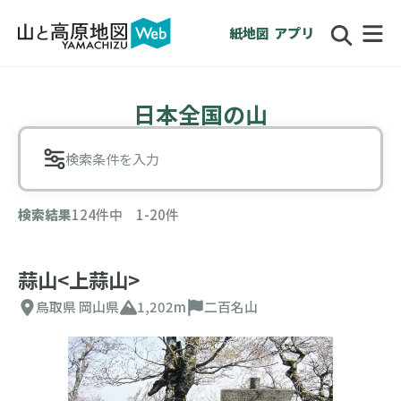
紙地図
アプリ
日本全国の山
検索条件を入力
検索結果
124件中 1-20件
蒜山<上蒜山>
鳥取県
岡山県
1,202m
二百名山