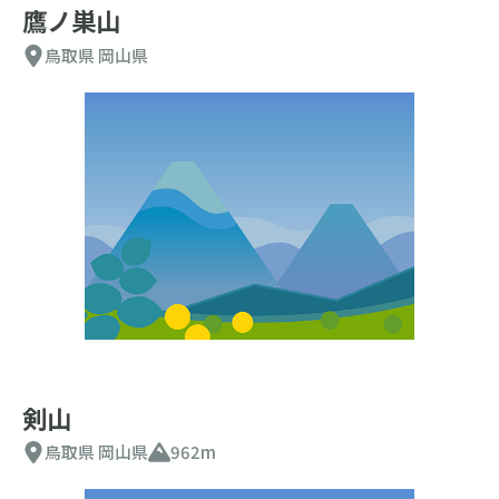
鷹ノ巣山
鳥取県
岡山県
剣山
鳥取県
岡山県
962m