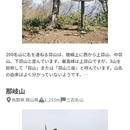
200名山に名を連ねる蒜山は、稜線上に西から上蒜山、中蒜
山、下蒜山と並んでいます。最高峰は上蒜山ですが、3山を
総称して「蒜山」または「蒜山三座」と呼んでいます。山名
の由来はよく分かっていないようです。…
那岐山
鳥取県
岡山県
1,255m
三百名山