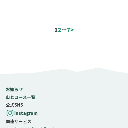
絞り込み条件
エリア
1
2
…
7
>
コース難易度
初心者
中級者
上級者
お知らせ
名山
山とコース一覧
百名山
二百名山
三百名山
公式SNS
登山する月（百名山限定）
Instagram
関連サービス