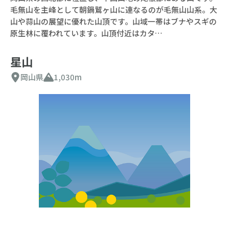
毛無山を主峰として朝鍋鷲ヶ山に連なるのが毛無山山系。大
山や蒜山の展望に優れた山頂です。山域一帯はブナやスギの
原生林に覆われています。山頂付近はカタ…
星山
岡山県
1,030m