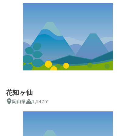
花知ヶ仙
岡山県
1,247m