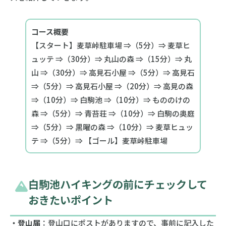
コース概要
【スタート】麦草峠駐車場 ⇒（5分）⇒ 麦草ヒ
ュッテ ⇒（30分）⇒ 丸山の森 ⇒（15分）⇒ 丸
山 ⇒（30分）⇒ 高見石小屋 ⇒（5分）⇒ 高見石
⇒（5分）⇒ 高見石小屋 ⇒（20分）⇒ 高見の森
⇒（10分）⇒ 白駒池 ⇒（10分）⇒ もののけの
森 ⇒（5分）⇒ 青苔荘 ⇒（10分）⇒ 白駒の奥庭
⇒（5分）⇒ 黒曜の森 ⇒（10分）⇒ 麦草ヒュッ
テ ⇒（5分）⇒ 【ゴール】麦草峠駐車場
白駒池ハイキングの前にチェックして
おきたいポイント
・登山届
：登山口にポストがありますので、事前に記入した