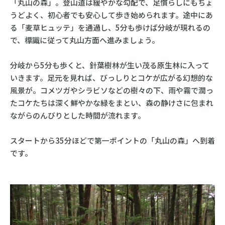
「丸山の森」。登山道は緩やかな勾配で、足慣らしにもちょ
うどよく、初心者でも安心して歩き始められます。途中にあ
る「麦草ヒュッテ」を通過し、5分も歩けば分岐が現れるの
で、標識に従って丸山方面へ進みましょう。
分岐から5分も歩くと、針葉樹林が生い茂る原生林に入って
いきます。足元を見れば、びっしりとコケが広がる幻想的な
風景が。コメツガやシラビソなどの樹々の下、雨や霧で潤っ
たコケたちは深く鮮やかな緑をまとい、森の静けさに包まれ
ながらのんびりとした時間が流れます。
スタートから35分ほどで第一ポイントの「丸山の森」へ到着
です。