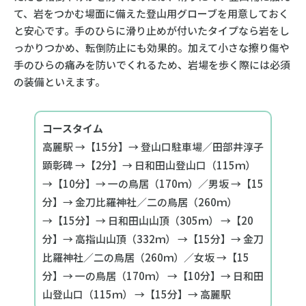
て、岩をつかむ場面に備えた登山用グローブを用意しておく
と安心です。手のひらに滑り止めが付いたタイプなら岩をし
っかりつかめ、転倒防止にも効果的。加えて小さな擦り傷や
手のひらの痛みを防いでくれるため、岩場を歩く際には必須
の装備といえます。
コースタイム
高麗駅 →【15分】→ 登山口駐車場／田部井淳子
顕彰碑 →【2分】→ 日和田山登山口（115ｍ）
→【10分】→ 一の鳥居（170ｍ）／男坂 →【15
分】→ 金刀比羅神社／二の鳥居（260ｍ）
→【15分】→ 日和田山山頂（305ｍ） →【20
分】→ 高指山山頂（332ｍ） →【15分】→ 金刀
比羅神社／二の鳥居（260ｍ）／女坂 →【15
分】→ 一の鳥居（170ｍ） →【10分】→ 日和田
山登山口（115ｍ） →【15分】→ 高麗駅