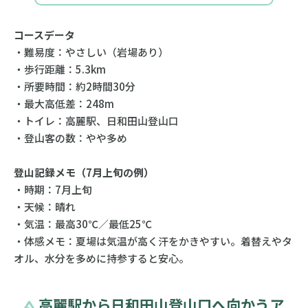
コースデータ
・難易度：やさしい（岩場あり）
・歩行距離：5.3km
・所要時間：約2時間30分
・最大高低差：248m
・トイレ：高麗駅、日和田山登山口
・登山客の数：やや多め
登山記録メモ（7月上旬の例）
・時期：7月上旬
・天候：晴れ
・気温：最高30℃／最低25℃
・体感メモ：夏場は気温が高く汗をかきやすい。着替えやタ
オル、水分を多めに持参すると安心。
高麗駅から日和田山登山口へ向かうア