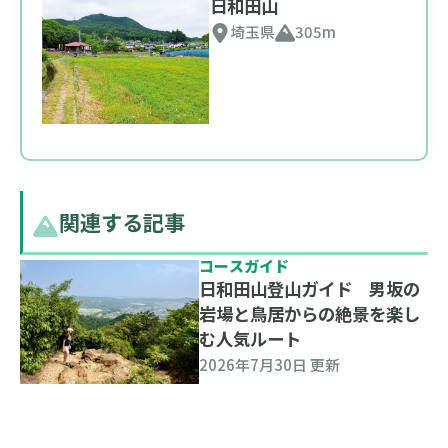
日和田山
埼玉県
305m
関連する記事
コースガイド
日和田山登山ガイド 男坂の
岩場と鳥居からの絶景を楽し
む人気ルート
2026年7月30日 更新