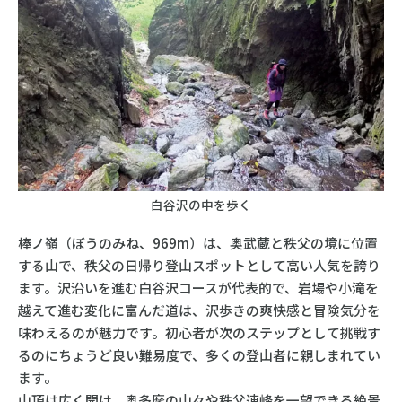
白谷沢の中を歩く
棒ノ嶺（ぼうのみね、969m）は、奥武蔵と秩父の境に位置
する山で、秩父の日帰り登山スポットとして高い人気を誇り
ます。沢沿いを進む白谷沢コースが代表的で、岩場や小滝を
越えて進む変化に富んだ道は、沢歩きの爽快感と冒険気分を
味わえるのが魅力です。初心者が次のステップとして挑戦す
るのにちょうど良い難易度で、多くの登山者に親しまれてい
ます。
山頂は広く開け、奥多摩の山々や秩父連峰を一望できる絶景