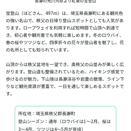
長瀞の荒川河原より紅葉の宝登山
宝登山（ほどさん、497m）は、埼玉県長瀞町にある観光色
の強い名山で、秩父の日帰り登山スポットとしても人気があ
ります。ロープウェイを利用すれば短時間で山頂へ到達で
き、初心者や観光客でも気軽に楽しめます。冬のロウバイ、
春の桜やツツジなど、四季折々の花々が登山者を魅了し、花
の名所としても知られています。
山頂からは秩父盆地を一望でき、奥秩父の山並みが美しく広
がります。登山道も整備されているため、ハイキング感覚で
歩けるのが魅力。下山後は長瀞渓谷や岩畳の散策、ライン下
りなど観光資源が豊富で、一日を通して楽しめるスポットで
す。
所在地：埼玉県秩父郡長瀞町
登山シーズン：通年（ロウバイは1〜2月、桜は
3〜4月、ツツジは4〜5月が見頃）