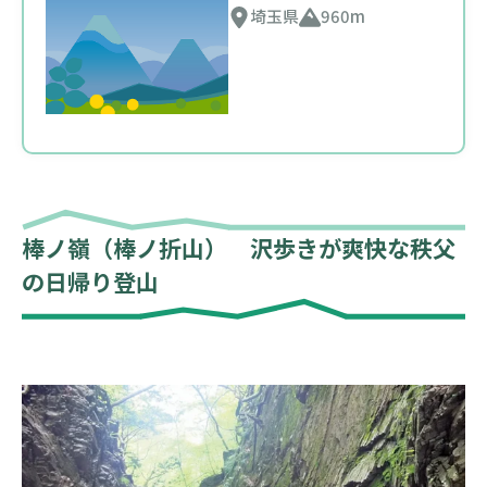
埼玉県
960m
棒ノ嶺（棒ノ折山） 沢歩きが爽快な秩父
の日帰り登山