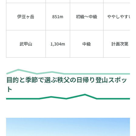
伊豆ヶ岳
851m
初級〜中級
ややしやすい
武甲山
1,304m
中級
計画次第
目的と季節で選ぶ秩父の日帰り登山スポッ
ト