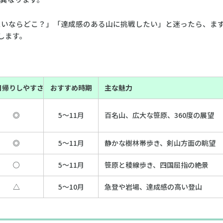
たいならどこ？」「達成感のある山に挑戦したい」と迷ったら、ま
します。
日帰りしやすさ
おすすめ時期
主な魅力
◎
5〜11月
百名山、広大な笹原、360度の展望
◎
5〜11月
静かな樹林帯歩き、剣山方面の眺望
○
5〜11月
笹原と稜線歩き、四国屈指の絶景
△
5〜10月
急登や岩場、達成感の高い登山