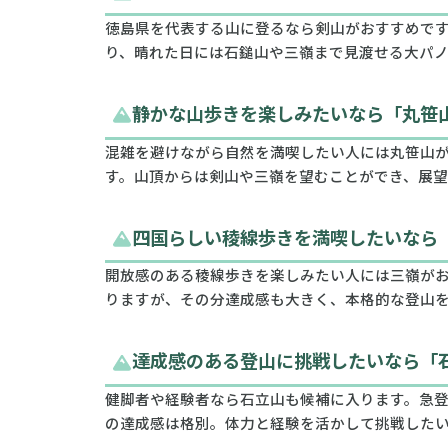
徳島県を代表する山に登るなら剣山がおすすめで
り、晴れた日には石鎚山や三嶺まで見渡せる大パノ
静かな山歩きを楽しみたいなら「丸笹
混雑を避けながら自然を満喫したい人には丸笹山
す。山頂からは剣山や三嶺を望むことができ、展
四国らしい稜線歩きを満喫したいなら
開放感のある稜線歩きを楽しみたい人には三嶺が
りますが、その分達成感も大きく、本格的な登山
達成感のある登山に挑戦したいなら「
健脚者や経験者なら石立山も候補に入ります。急登
の達成感は格別。体力と経験を活かして挑戦した