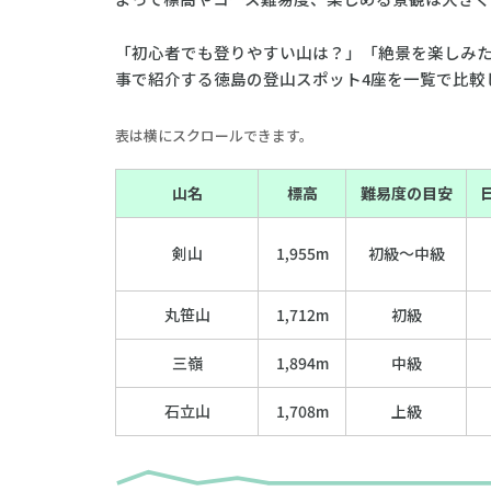
「初心者でも登りやすい山は？」「絶景を楽しみ
事で紹介する徳島の登山スポット4座を一覧で比較
表は横にスクロールできます。
山名
標高
難易度の目安
剣山
1,955m
初級〜中級
丸笹山
1,712m
初級
三嶺
1,894m
中級
石立山
1,708m
上級