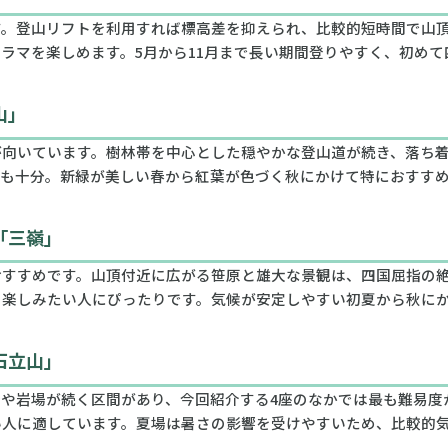
す。登山リフトを利用すれば標高差を抑えられ、比較的短時間で山
ラマを楽しめます。5月から11月まで長い期間登りやすく、初め
山」
が向いています。樹林帯を中心とした穏やかな登山道が続き、落ち
望も十分。新緑が美しい春から紅葉が色づく秋にかけて特におすす
「三嶺」
おすすめです。山頂付近に広がる笹原と雄大な景観は、四国屈指の
を楽しみたい人にぴったりです。気候が安定しやすい初夏から秋に
石立山」
や岩場が続く区間があり、今回紹介する4座のなかでは最も難易度
い人に適しています。夏場は暑さの影響を受けやすいため、比較的