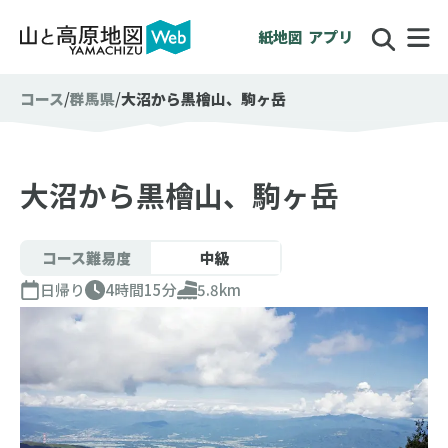
紙地図
アプリ
コース
群馬県
大沼から黒檜山、駒ヶ岳
大沼から黒檜山、駒ヶ岳
コース難易度
中級
日帰り
4時間15分
5.8km