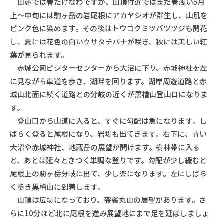
山麓では春たけなわですが、山頂付近ではまだ春浅い5月
上～中旬には駒ヶ岳の岩尾根にアカヤシオが群生し、山肌を
ピンク色に染めます。その後はトウゴクミツバツツジも開花
し、夏には花色の白いクサタチバナが咲き、秋には美しい紅
葉が見られます。
赤城公園ビジターセンターから大沼に下り、赤城神社を左
に見ながら車道を歩き、湖畔を回ります。湖岸周遊道路と赤
城山北面に続く道路との分岐の近くが黒檜山登山口になりま
す。
登山口から山道に入ると、すぐに勾配は急になります。し
ばらく登ると尾根になり、岩場も出てきます。右下に、青い
大沼や赤城神社、地蔵岳の展望が開けます。樹林帯に入る
と、あとは延々ときつく単調な登りです。勾配が少し緩むと
尾根上の駒ヶ岳分岐に出て、少し楽になります。左にしばら
く歩き黒檜山に到着します。
山頂は広場になっており、袈裟丸山の展望があります。さ
らに10分ほど北に尾根を進み展望地にまで足を延ばしましょ