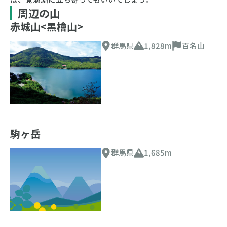
周辺の山
赤城山<黒檜山>
群馬県
1,828m
百名山
駒ヶ岳
群馬県
1,685m