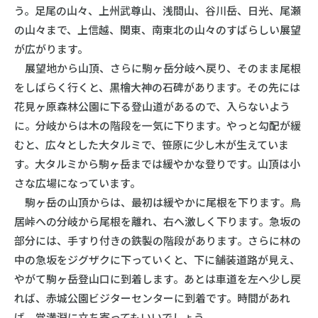
う。足尾の山々、上州武尊山、浅間山、谷川岳、日光、尾瀬
の山々まで、上信越、関東、南東北の山々のすばらしい展望
が広がります。
展望地から山頂、さらに駒ヶ岳分岐へ戻り、そのまま尾根
をしばらく行くと、黒檜大神の石碑があります。その先には
花見ヶ原森林公園に下る登山道があるので、入らないよう
に。分岐からは木の階段を一気に下ります。やっと勾配が緩
むと、広々とした大タルミで、笹原に少し木が生えていま
す。大タルミから駒ヶ岳までは緩やかな登りです。山頂は小
さな広場になっています。
駒ヶ岳の山頂からは、最初は緩やかに尾根を下ります。鳥
居峠への分岐から尾根を離れ、右へ激しく下ります。急坂の
部分には、手すり付きの鉄製の階段があります。さらに林の
中の急坂をジグザクに下っていくと、下に舗装道路が見え、
やがて駒ヶ岳登山口に到着します。あとは車道を左へ少し戻
れば、赤城公園ビジターセンターに到着です。時間があれ
ば、覚満淵に立ち寄ってもいいでしょう。