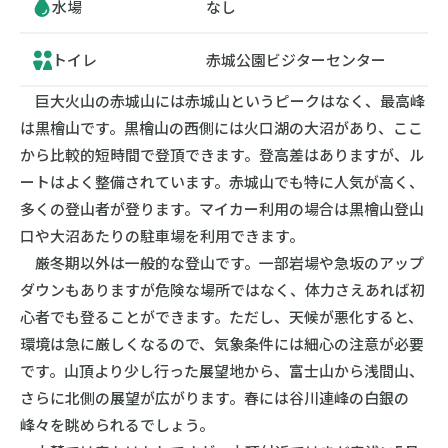
水場
なし
トイレ
赤城公園ビジターセンター
巨大火山の赤城山には赤城山というピークはなく、最高峰
は黒檜山です。黒檜山の西側には火口湖の大沼があり、ここ
から比較的短時間で登頂できます。登高差はありますが、ル
ートはよく整備されています。赤城山でも特に人気が高く、
多くの登山者が登ります。マイカー利用の場合は黒檜山登山
口や大沼あたりの駐車場を利用できます。
厳冬期以外は一般的な登山です。一部岩場や急坂のアップ
ダウンもありますが危険な場所ではなく、体力さえあれば初
心者でも登ることができます。ただし、天候が悪化すると、
環境は急に厳しくなるので、気象条件には細心の注意が必要
です。山頂より少し行った展望地から、富士山から浅間山、
さらに北側の展望が広がります。春には谷川連峰の白銀の
峰々を眺められるでしょう。