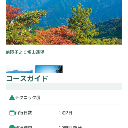
前障子より傾山遠望
コースガイド
テクニック度
山行日数
1泊2日
歩行時間
10時間35分