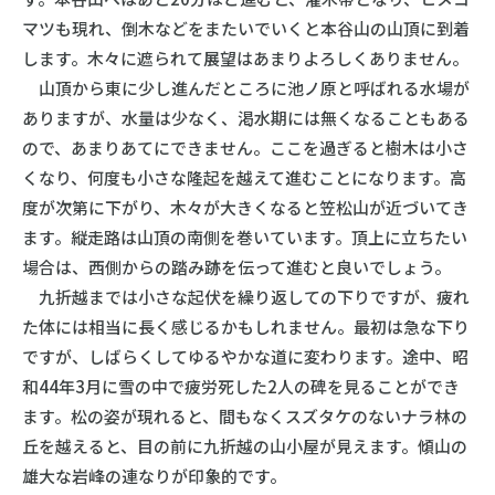
マツも現れ、倒木などをまたいでいくと本谷山の山頂に到着
します。木々に遮られて展望はあまりよろしくありません。
山頂から東に少し進んだところに池ノ原と呼ばれる水場が
ありますが、水量は少なく、渇水期には無くなることもある
ので、あまりあてにできません。ここを過ぎると樹木は小さ
くなり、何度も小さな隆起を越えて進むことになります。高
度が次第に下がり、木々が大きくなると笠松山が近づいてき
ます。縦走路は山頂の南側を巻いています。頂上に立ちたい
場合は、西側からの踏み跡を伝って進むと良いでしょう。
九折越までは小さな起伏を繰り返しての下りですが、疲れ
た体には相当に長く感じるかもしれません。最初は急な下り
ですが、しばらくしてゆるやかな道に変わります。途中、昭
和44年3月に雪の中で疲労死した2人の碑を見ることができ
ます。松の姿が現れると、間もなくスズタケのないナラ林の
丘を越えると、目の前に九折越の山小屋が見えます。傾山の
雄大な岩峰の連なりが印象的です。