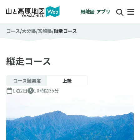
紙地図
アプリ
コース
大分県
宮崎県
縦走コース
縦走コース
コース難易度
上級
1泊2日
10時間35分