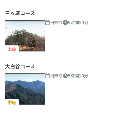
三ッ尾コース
日帰り
5時間50分
上級
大白谷コース
日帰り
5時間10分
中級