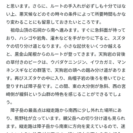
と思います。さらに、ルートの手入れが必ずしも十分ではな
い上、悪天候などのその時々の条件によって所要時間もかな
り変わることにも留意しておきたいところです。
祖母山頂の石祠から南へ進みます。すぐに急斜面が待って
おり、ハシゴや岩角、灌木などを手がかりに下ると、スズタ
ケの切り分け道となります。小さな起伏をいくつか越える
と、黒金山尾根からのルートが登ってきます。天狗岩の背後
の草付きのピークは、ウバダケニンジン、イワカガミ、マン
ネンスギなどの群落で、天狗岩の頭への踏み分け道がありま
す。再びスズタケの中に入り、烏帽子岩の後ろを巻いてひと
登りすれば障子岳です。この間、東の大分側が急斜、西の宮
崎側が緩斜という山群の特色を感じることができるでしょ
う。
障子岳の最高点は縦走路から南西に少し外れた場所にあ
り、熊野社が立っています。親父岳への切り分け道も見られ
ます。縦走路は障子岳から南東に方向を変えているので、迷