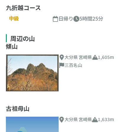
九折越コース
中級
日帰り
5時間25分
周辺の山
傾山
大分県 宮崎県
1,605m
三百名山
古祖母山
大分県 宮崎県
1,633m