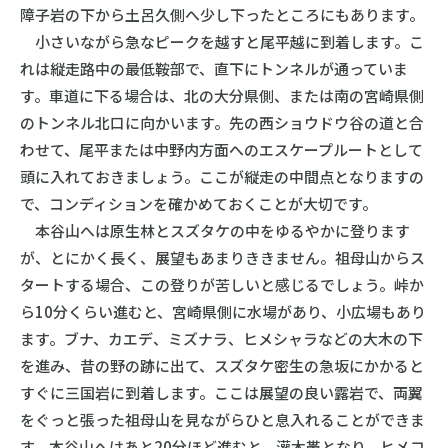
障子岩の下から土呂久側へ少し下ったところにもあります。
小さいながら急なピークを越すと尾平越に到着します。こ
れは縦走路中の最低鞍部で、直下にトンネルが通っていま
す。車道に下る場合は、北の大分県側、または南の宮崎県側
のトンネル北口に向かいます。先の西ショウドウ谷の道と合
わせて、尾平または中野内方面へのエスケープルートとして
頭に入れておきましょう。ここが縦走の中間点となりますの
で、コンディションを確かめておくことが大切です。
本谷山へは原生林とスズタケの中をゆるやかに登ります
が、とにかく長く、展望もあまりききません。祖母山からス
タートする場合、この登りが苦しいと感じるでしょう。峠か
ら10分くらい進むと、宮崎県側に水場があり、小広場もあり
ます。ブナ、カエデ、ミズナラ、ヒメシャラなどの大木の下
を進み、昔の野の跡に出て、スズタケ密生の急坂にかかると
すぐに三国岩に到着します。ここは展望の良い露岩で、両翼
をぐっと張った祖母山を見ながらひと息入れることができま
す。本谷山へはあと20分ほど進むと、灌木帯となり、ヒメコ