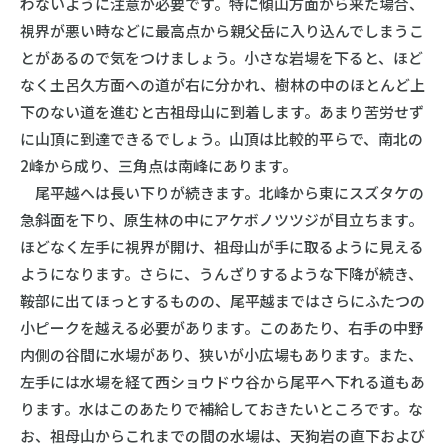
わないように注意が必要です。特に傾山方面から来た場合、
視界が悪い時などに最高点から親父岳に入り込んでしまうこ
とがあるので気をつけましょう。小さな岩場を下ると、ほど
なく土呂久方面への道が右に分かれ、樹林の中のほとんど上
下のない道を進むと古祖母山に到着します。あまり苦労せず
に山頂に到達できるでしょう。山頂は比較的平らで、南北の
2峰から成り、三角点は南峰にあります。
尾平越へは長い下りが続きます。北峰から東にスズタケの
急斜面を下り、原生林の中にアケボノツツジが目立ちます。
ほどなく左手に視界が開け、祖母山が手に取るように見える
ようになります。さらに、うんざりするような下降が続き、
鞍部に出てほっとするものの、尾平越まではさらにふたつの
小ピークを越える必要があります。このあたり、右手の中野
内側の谷間に水場があり、狭いが小広場もあります。また、
左手には水場を経て西ショウドウ谷から尾平へ下れる道もあ
ります。水はこのあたりで補給しておきたいところです。な
お、祖母山からこれまでの間の水場は、天狗岩の直下および