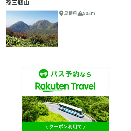
孫三瓶山
島根県
903m