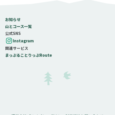
お知らせ
山とコース一覧
公式SNS
Instagram
関連サービス
まっぷる
ことりっぷ
Route
難易度の目安
テクニック度
岩場やクサリ場などがなく、問題なく歩ける
岩場やクサリ場などがあり、部分的に注意が必要
岩場やクサリ場などがあって、中級以上の技術と
経験が必要