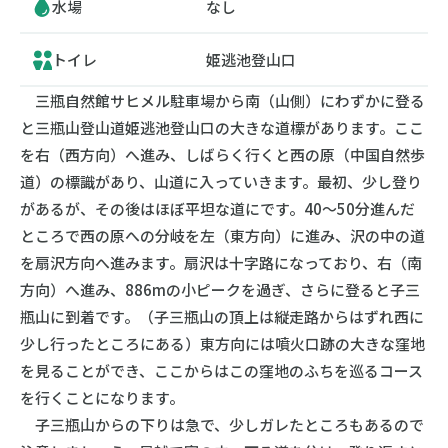
水場
なし
トイレ
姫逃池登山口
三瓶自然館サヒメル駐車場から南（山側）にわずかに登る
と三瓶山登山道姫逃池登山口の大きな道標があります。ここ
を右（西方向）へ進み、しばらく行くと西の原（中国自然歩
道）の標識があり、山道に入っていきます。最初、少し登り
があるが、その後はほぼ平坦な道にです。40～50分進んだ
ところで西の原への分岐を左（東方向）に進み、沢の中の道
を扇沢方向へ進みます。扇沢は十字路になっており、右（南
方向）へ進み、886mの小ピークを過ぎ、さらに登ると子三
瓶山に到着です。（子三瓶山の頂上は縦走路からはずれ西に
少し行ったところにある）東方向には噴火口跡の大きな窪地
を見ることができ、ここからはこの窪地のふちを巡るコース
を行くことになります。
子三瓶山からの下りは急で、少しガレたところもあるので