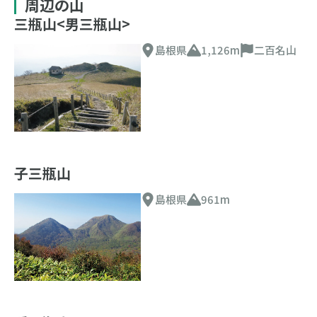
周辺の山
三瓶山<男三瓶山>
島根県
1,126m
二百名山
子三瓶山
島根県
961m