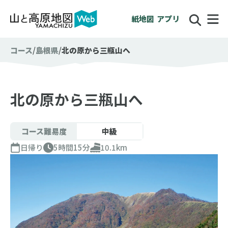
紙地図
アプリ
コース
島根県
北の原から三瓶山へ
北の原から三瓶山へ
コース難易度
中級
日帰り
5時間15分
10.1km