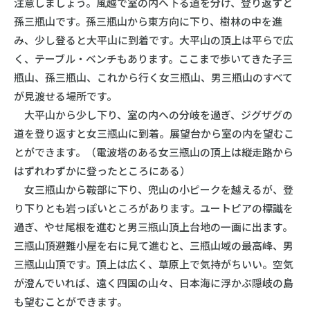
注意しましょう。風越で室の内へ下る道を分け、登り返すと
孫三瓶山です。孫三瓶山から東方向に下り、樹林の中を進
み、少し登ると大平山に到着です。大平山の頂上は平らで広
く、テーブル・ベンチもあります。ここまで歩いてきた子三
瓶山、孫三瓶山、これから行く女三瓶山、男三瓶山のすべて
が見渡せる場所です。
大平山から少し下り、室の内への分岐を過ぎ、ジグザグの
道を登り返すと女三瓶山に到着。展望台から室の内を望むこ
とができます。（電波塔のある女三瓶山の頂上は縦走路から
はずれわずかに登ったところにある）
女三瓶山から鞍部に下り、兜山の小ピークを越えるが、登
り下りとも岩っぽいところがあります。ユートピアの標識を
過ぎ、やせ尾根を進むと男三瓶山頂上台地の一画に出ます。
三瓶山頂避難小屋を右に見て進むと、三瓶山域の最高峰、男
三瓶山山頂です。頂上は広く、草原上で気持がちいい。空気
が澄んでいれば、遠く四国の山々、日本海に浮かぶ隠岐の島
も望むことができます。