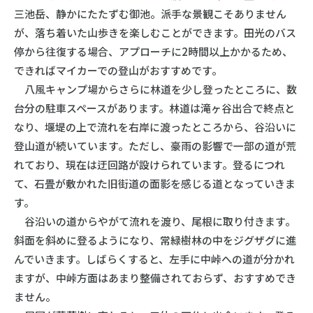
三池岳、静かにたたずむ御池。派手な景観こそありません
が、落ち着いた山歩きを楽しむことができます。田光のバス
停から往復する場合、アプローチに2時間以上かかるため、
できればマイカーでの登山がおすすめです。
八風キャンプ場からさらに林道を少し登ったところに、数
台分の駐車スペースがあります。林道は滝ヶ谷出合で終点と
なり、堰堤の上で流れを右岸に渡ったところから、谷沿いに
登山道が続いています。ただし、豪雨の影響で一部の道が荒
れており、現在は迂回路が設けられています。登るにつれ
て、石畳が敷かれた旧街道の面影を感じる道となっていきま
す。
谷沿いの道からやがて流れを渡り、尾根に取り付きます。
斜面を斜めに登るようになり、常緑樹林の中をジグザグに進
んでいきます。しばらくすると、左手に中峠への道が分かれ
ますが、中峠方面はあまり整備されておらず、おすすめでき
ません。