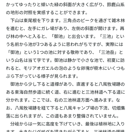
かってゆったりと傾いた緑の斜面が大きく広がり、鈴鹿山系
の地形の対照を実感することができます。
下山は東尾根を下ります。三角点のピークを過ぎて雑木林
を進むと、左手にガレ場があり、左側の斜面が開けます。再
び林の中へと入ると、「御池」と出会います。「三池」とい
う名前から池が3つあるように思われがちですが、実際には
「御池」という1つの池に対する敬称であり、「三池岳」と
いう山名は当て字です。御池は静かで小さな池で、初夏に訪
れると、モリアオガエルの泡のような卵塊が樹木にいくつも
ぶら下がっている様子が見られます。
御池から少し下ると道標があり、直進すると八風牧場跡の
ある東海自然歩道に続く道、右に進むと三池林道へ下る道に
分かれます。ここでは、右の三池林道方面へ進みます。な
お、八風牧場跡を経て下ると八風キャンプ場の下流、切畑集
落に出られますが、この道もあまり整備されていません。
分岐からは一気に高度を下げていき、最後は植林地に入り
ます。大きなジグザグを描きながら下ると、三池林道の堰堤