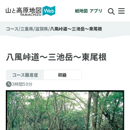
紙地図
アプリ
コース
三重県
滋賀県
八風峠道〜三池岳〜東尾根
八風峠道〜三池岳〜東尾根
コース難易度
初級
3時間50分