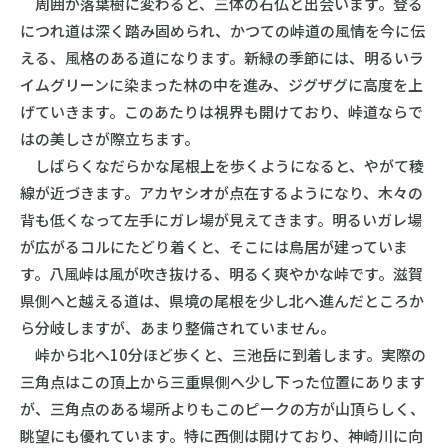
周囲が落葉樹に変わると、三体の石仏と出会います。登る
につれ道は深く踏み固められ、かつての峠道の風情を今に伝
える、風格のある道になります。新緑の季節には、明るいラ
イムグリーンに染まった林の中を進み、ジグザグに高度を上
げていきます。このあたりは視界も開けており、峠道ならで
はの美しさが際立ちます。
しばらくなだらかな尾根上を歩くようになると、やがて稜
線が近づきます。アカヤシオが点在するようになり、木々の
背も低くなって左手にガレ場が見えてきます。明るいガレ場
が広がるコルにたどり着くと、そこには鳥居が建っていま
す。八風峠は風が吹き抜ける、明るく爽やかな峠です。滋賀
県側へと越える道は、県境の尾根を少し北へ進んだところか
ら分岐しますが、あまり整備されていません。
峠から北へ10分ほど歩くと、三池岳に到着します。実際の
三角点はこの頂上から三重県側へ少し下った位置にあります
が、三角点のある場所よりもこのピークの方が山頂らしく、
眺望にも優れています。特に西側は開けており、神崎川に向