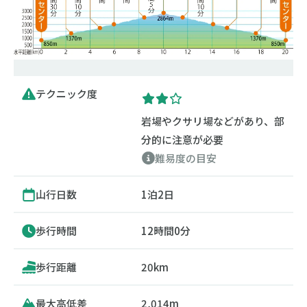
テクニック度
岩場やクサリ場などがあり、部
分的に注意が必要
難易度の目安
山行日数
1泊2日
歩行時間
12時間0分
歩行距離
20km
最大高低差
2,014m