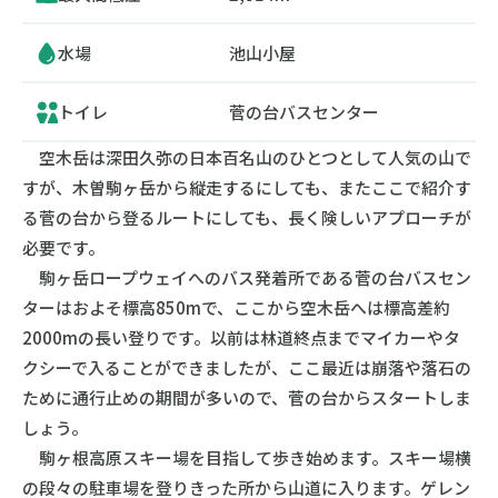
水場
池山小屋
トイレ
菅の台バスセンター
空木岳は深田久弥の日本百名山のひとつとして人気の山で
すが、木曽駒ヶ岳から縦走するにしても、またここで紹介す
る菅の台から登るルートにしても、長く険しいアプローチが
必要です。
駒ヶ岳ロープウェイへのバス発着所である菅の台バスセン
ターはおよそ標高850mで、ここから空木岳へは標高差約
2000mの長い登りです。以前は林道終点までマイカーやタ
クシーで入ることができましたが、ここ最近は崩落や落石の
ために通行止めの期間が多いので、菅の台からスタートしま
しょう。
駒ヶ根高原スキー場を目指して歩き始めます。スキー場横
の段々の駐車場を登りきった所から山道に入ります。ゲレン