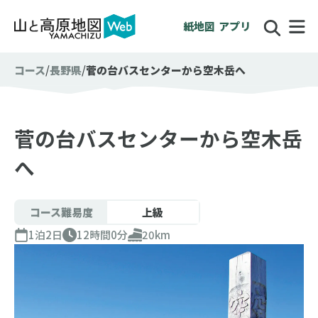
紙地図
アプリ
コース
長野県
菅の台バスセンターから空木岳へ
菅の台バスセンターから空木岳
へ
コース難易度
上級
1泊2日
12時間0分
20km