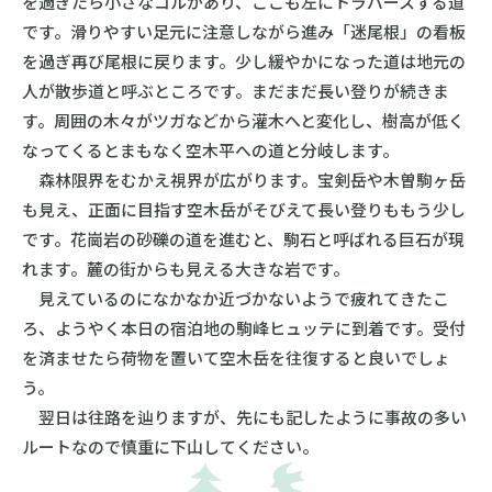
を過ぎたら小さなコルがあり、ここも左にトラバースする道
です。滑りやすい足元に注意しながら進み「迷尾根」の看板
を過ぎ再び尾根に戻ります。少し緩やかになった道は地元の
人が散歩道と呼ぶところです。まだまだ長い登りが続きま
す。周囲の木々がツガなどから灌木へと変化し、樹高が低く
なってくるとまもなく空木平への道と分岐します。
森林限界をむかえ視界が広がります。宝剣岳や木曽駒ヶ岳
も見え、正面に目指す空木岳がそびえて長い登りももう少し
です。花崗岩の砂礫の道を進むと、駒石と呼ばれる巨石が現
れます。麓の街からも見える大きな岩です。
見えているのになかなか近づかないようで疲れてきたこ
ろ、ようやく本日の宿泊地の駒峰ヒュッテに到着です。受付
を済ませたら荷物を置いて空木岳を往復すると良いでしょ
う。
翌日は往路を辿りますが、先にも記したように事故の多い
ルートなので慎重に下山してください。