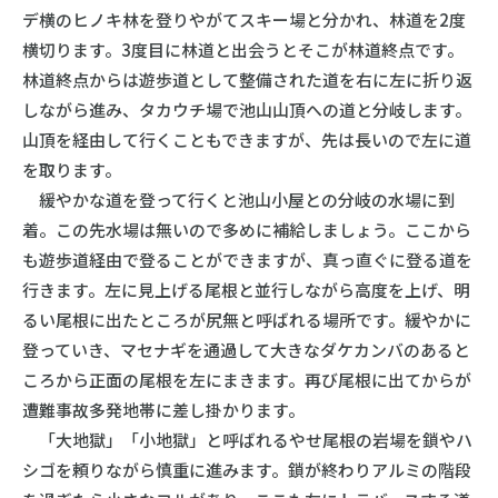
デ横のヒノキ林を登りやがてスキー場と分かれ、林道を2度
横切ります。3度目に林道と出会うとそこが林道終点です。
林道終点からは遊歩道として整備された道を右に左に折り返
しながら進み、タカウチ場で池山山頂への道と分岐します。
山頂を経由して行くこともできますが、先は長いので左に道
を取ります。
緩やかな道を登って行くと池山小屋との分岐の水場に到
着。この先水場は無いので多めに補給しましょう。ここから
も遊歩道経由で登ることができますが、真っ直ぐに登る道を
行きます。左に見上げる尾根と並行しながら高度を上げ、明
るい尾根に出たところが尻無と呼ばれる場所です。緩やかに
登っていき、マセナギを通過して大きなダケカンバのあると
ころから正面の尾根を左にまきます。再び尾根に出てからが
遭難事故多発地帯に差し掛かります。
「大地獄」「小地獄」と呼ばれるやせ尾根の岩場を鎖やハ
シゴを頼りながら慎重に進みます。鎖が終わりアルミの階段