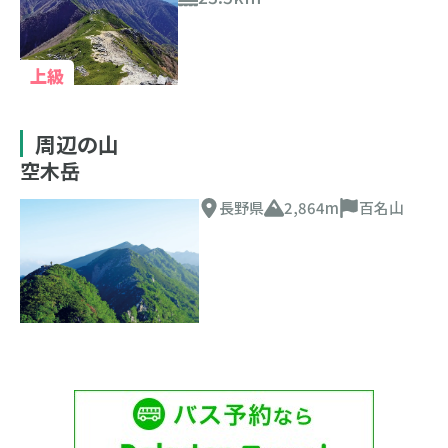
上級
周辺の山
空木岳
長野県
2,864m
百名山