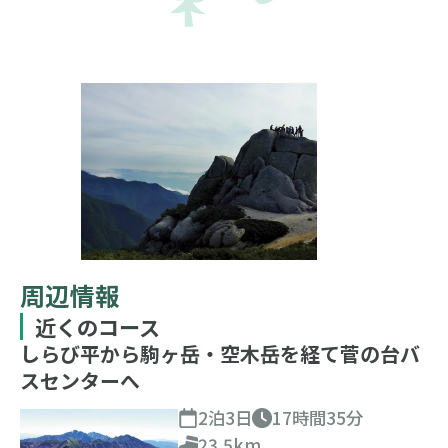
周辺情報
近くのコース
しらび平から駒ヶ岳・空木岳を経て菅の台バ
スセンターへ
2泊3日
17時間35分
23.5km