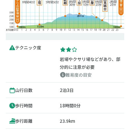
テクニック度
岩場やクサリ場などがあり、部
分的に注意が必要
難易度の目安
山行日数
2泊3日
歩行時間
18時間0分
歩行距離
23.9km