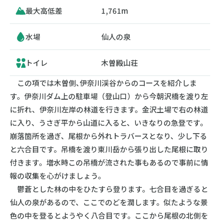
最大高低差
1,761m
水場
仙人の泉
トイレ
木曽殿山荘
この項では木曽側､伊奈川渓谷からのコースを紹介しま
す。伊奈川ダム上の駐車場（登山口）から今朝沢橋を渡り左
に折れ、伊奈川左岸の林道を行きます。金沢土場で右の林道
に入り、うさぎ平から山道に入ると、いきなりの急登です。
崩落箇所を過ぎ、尾根から外れトラバースとなり、少し下る
と六合目です。吊橋を渡り東川岳から張り出した尾根に取り
付きます。増水時この吊橋が流された事もあるので事前に情
報の収集を心がけましょう。
鬱蒼とした林の中をひたすら登ります。七合目を過ぎると
仙人の泉があるので、ここでのどを潤します。似たような景
色の中を登るとようやく八合目です。ここから尾根の北側を