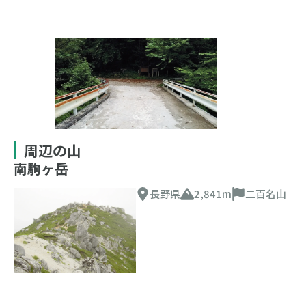
周辺の山
南駒ヶ岳
長野県
2,841m
二百名山