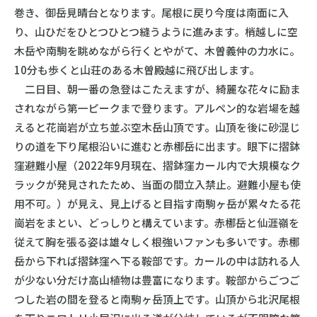
巻き、御岳見晴台となります。尾根に戻り今度は南面に入
り、山ひだをひとつひとつ縫うように進みます。梢越しに空
木岳や南駒を眺めながら行くとやがて、木曽義仲の力水に。
10分も歩くと山荘のある木曽殿越に飛び出します。
二日目、朝一番の急登はこたえますが、綺麗な花々に励ま
されながら第一ピークまで登ります。アルペン的な岩場を越
えると花崗岩が立ち並ぶ空木岳山頂です。山頂を後に砂混じ
りの道を下り尾根沿いに進むと赤梛岳に出ます。眼下に摺鉢
窪避難小屋（2022年9月現在、摺鉢窪カール内で大規模なク
ラックが発見されたため、当面の間立入禁止。避難小屋も使
用不可。）が見え、見上げると目指す南駒ヶ岳が累々たる花
崗岩をまとい、どっしりと構えています。赤梛岳と仙涯嶺を
従えて胸を張る姿は雄々しく根強いファンも多いです。赤梛
岳から下れば摺鉢窪へ下る鞍部です。カールの中は訪れる人
が少ない分だけ高山植物は豊富になります。鞍部からごつご
つした岩の間を登ると南駒ヶ岳頂上です。山頂から北沢尾根