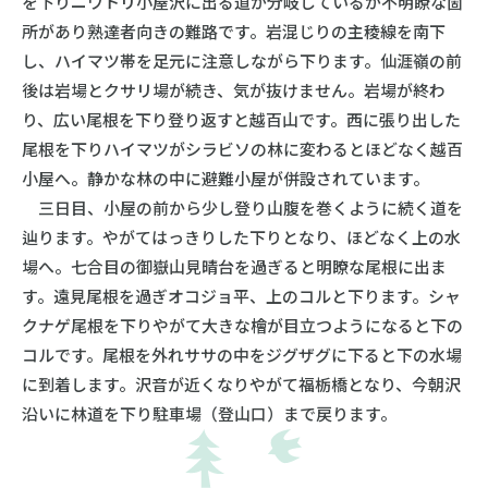
を下りニワトリ小屋沢に出る道が分岐しているが不明瞭な箇
所があり熟達者向きの難路です。岩混じりの主稜線を南下
し、ハイマツ帯を足元に注意しながら下ります。仙涯嶺の前
後は岩場とクサリ場が続き、気が抜けません。岩場が終わ
り、広い尾根を下り登り返すと越百山です。西に張り出した
尾根を下りハイマツがシラビソの林に変わるとほどなく越百
小屋へ。静かな林の中に避難小屋が併設されています。
三日目、小屋の前から少し登り山腹を巻くように続く道を
辿ります。やがてはっきりした下りとなり、ほどなく上の水
場へ。七合目の御嶽山見晴台を過ぎると明瞭な尾根に出ま
す。遠見尾根を過ぎオコジョ平、上のコルと下ります。シャ
クナゲ尾根を下りやがて大きな檜が目立つようになると下の
コルです。尾根を外れササの中をジグザグに下ると下の水場
に到着します。沢音が近くなりやがて福栃橋となり、今朝沢
沿いに林道を下り駐車場（登山口）まで戻ります。