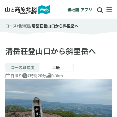
紙地図
アプリ
コース
北海道
清岳荘登山口から斜里岳へ
清岳荘登山口から斜里岳へ
コース難易度
上級
日帰り
7時間20分
9.3km