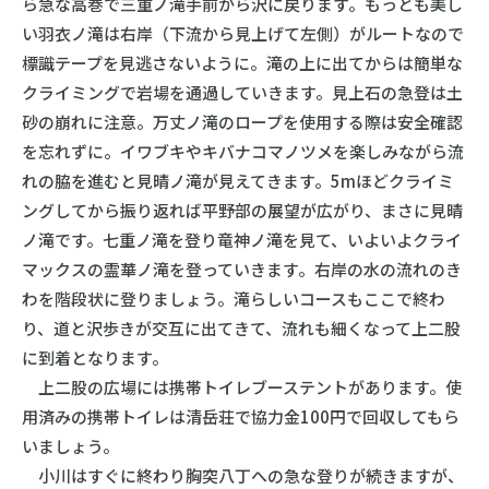
ら急な高巻で三重ノ滝手前から沢に戻ります。もっとも美し
い羽衣ノ滝は右岸（下流から見上げて左側）がルートなので
標識テープを見逃さないように。滝の上に出てからは簡単な
クライミングで岩場を通過していきます。見上石の急登は土
砂の崩れに注意。万丈ノ滝のロープを使用する際は安全確認
を忘れずに。イワブキやキバナコマノツメを楽しみながら流
れの脇を進むと見晴ノ滝が見えてきます。5mほどクライミ
ングしてから振り返れば平野部の展望が広がり、まさに見晴
ノ滝です。七重ノ滝を登り竜神ノ滝を見て、いよいよクライ
マックスの霊華ノ滝を登っていきます。右岸の水の流れのき
わを階段状に登りましょう。滝らしいコースもここで終わ
り、道と沢歩きが交互に出てきて、流れも細くなって上二股
に到着となります。
上二股の広場には携帯トイレブーステントがあります。使
用済みの携帯トイレは清岳荘で協力金100円で回収してもら
いましょう。
小川はすぐに終わり胸突八丁への急な登りが続きますが、