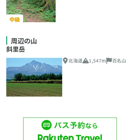
中級
周辺の山
斜里岳
北海道
1,547m
百名山