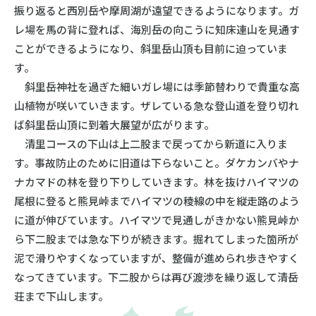
振り返ると西別岳や摩周湖が遠望できるようになります。ガ
レ場を馬の背に登れば、海別岳の向こうに知床連山を見通す
ことができるようになり、斜里岳山頂も目前に迫っていま
す。
斜里岳神社を過ぎた細いガレ場には季節替わりで貴重な高
山植物が咲いていきます。ザレている急な登山道を登り切れ
ば斜里岳山頂に到着大展望が広がります。
清里コースの下山は上二股まで戻ってから新道に入りま
す。事故防止のために旧道は下らないこと。ダケカンバやナ
ナカマドの林を登り下りしていきます。林を抜けハイマツの
尾根に登ると熊見峠までハイマツの稜線の中を縦走路のよう
に道が伸びています。ハイマツで見通しがきかない熊見峠か
ら下二股までは急な下りが続きます。掘れてしまった箇所が
泥で滑りやすくなっていますが、整備が進められ歩きやすく
なってきています。下二股からは再び渡渉を繰り返して清岳
荘まで下山します。