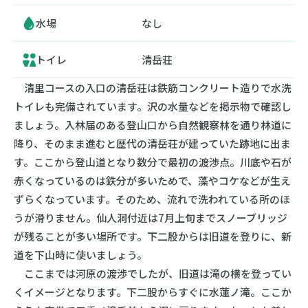
水場
なし
トイレ
清岳荘
清里コースの入口の清岳荘は鉄筋コンクリート造りで水洗
トイレも完備されています。沢の水量などを掲示物で確認し
ましょう。入林届のある登山口から自然観察林を通り林道に
降り、そのまま進むと歴代の清岳荘が建っていた跡地に出ま
す。ここから登山道となり数分で最初の渡渉点。川底や石が
赤くなっているのは鉄分が多いためで、藻やコケなどが生え
ずらくなっています。そのため、流れで洗われている所のほ
うが滑りません。仙人洞付近は7月上旬までスノーブリッジ
が残ることが多い場所です。下二股からは旧道を登りに、新
道を下山時に使いましょう。
ここまでは河原の渡渉でしたが、旧道は滝の横を登ってい
くイメージとなります。下二股からすぐに水蓮ノ滝。ここか