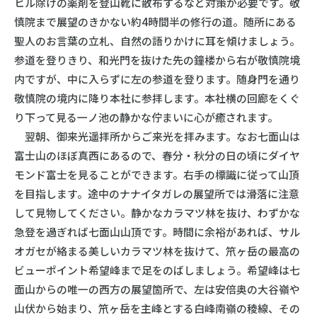
ヒル除けの薬剤を登山靴に散布するなど対策が必要です。敬
慎院まで展望のきかない約4時間半の修行の道。随所にある
聖人のお言葉の立札、自然の語りかけに耳を傾けましょう。
参道を登りきり、和光門を抜けた先の鐘楼から右が敬慎院境
内ですが、中に入らずに左の参道を登ります。随身門を通り
敬慎院の境内に降り本社に参拝します。本社横の回廊をくぐ
り下って見る一ノ池の静かな佇まいに心が癒されます。
翌朝、御来光遥拝所からご来光を拝みます。なお七面山は
富士山のほぼ真西にあるので、春分・秋分の日の頃にダイヤ
モンド富士を見ることができます。右手の標識に従って山頂
を目指します。途中のナナイタガレの展望所では滑落に注意
して見物してください。静かなカラマツ林を抜け、わずかな
急登を過ぎれば七面山山頂です。時間に余裕があれば、サル
オガセが絡まる美しいカラマツ林を抜けて、笊ヶ岳の最高の
ビューポイント希望峰まで足をのばしましょう。希望峰は七
面山からの唯一の西方の展望箇所で、左は安倍奥の大谷嶺や
山伏から始まり、笊ヶ岳を主峰とする白峰南嶺の稜線、その