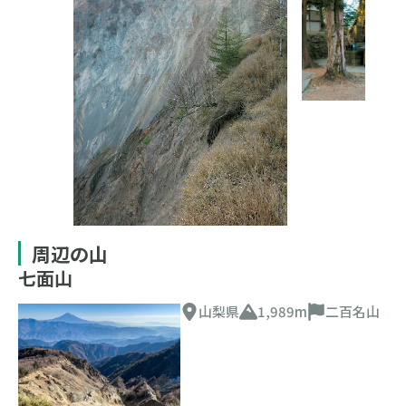
周辺の山
七面山
山梨県
1,989m
二百名山