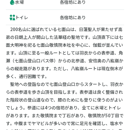
水場
各宿坊にあり
トイレ
各宿坊にあり
200名山に選ばれている七面山は、日蓮聖人が果たせず高
弟の日朗上人が開山した法華経の聖地です。山頂直下には七
面大明神を祀る七面山敬慎院本社を中心に、伽藍が並んでい
ます。山頂に至る一般ルートとしては羽衣からの表参道、角
瀬（七面山登山口バス停）からの北参道、安倍奥の八紘嶺か
らの縦走路があります。ただし、八紘嶺ルートは現在倒木が
多く、通行困難です。
聖地への登詣なので七面山登山口からスタートし、羽衣か
らの表参道を歩き山頂を目指します。表参道は良く整備され
た階段状の登山道なので、膝のためにも登りに使うのがよい
でしょう。参道には4つの宿坊があり、全てに水場とトイレ
があります。また敬慎院まで丁石があり、敬慎院が50丁目で
す。中腹までヤマビルが多いので常に足元を確認し、塩水や