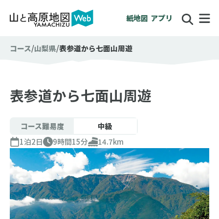
紙地図
アプリ
コース
山梨県
表参道から七面山周遊
表参道から七面山周遊
コース難易度
中級
1泊2日
9時間15分
14.7km