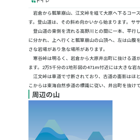
トイレ
岩倉から瓢箪崩山、江文峠を経て大原へ下るコース
す。登山道は、その斜め向かいから始まります。サ
登山道の東側を流れる高野川との間に一本、平行し
に分かれ、上へ行くと瓢箪崩山の山頂へ、左は山腹
さな岩場があり急な場所があります。
寒谷峠は明るく、岩倉から大原井出町に抜ける道が
ます。2万5千分の1地形図の471ｍ付近には大き
江文峠は車道で寸断されており、古道の面影はほと
こからは東海自然歩道の標識に従い、井出町を抜け
周辺の山