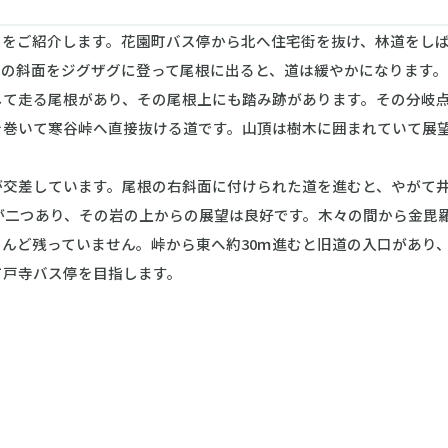
をご紹介します。花園町バス停から北へ住宅街を抜け、林道をしば
サの斜面をジグザグに登って尾根に出ると、道は緩やかになります
て走る尾根があり、その尾根上にも踏み跡があります。その分岐点
を巻いて寒谷峠へ直接抜ける道です。山頂は樹木に囲まれていて展
交差しています。尾根の右斜面に付けられた道を進むと、やがて井
な岩が二つあり、その岩の上からの展望は良好です。木々の間から金毘
んど残っていません。峠から東へ約30ｍ進むと旧道の入口があり
て戸寺バス停を目指します。