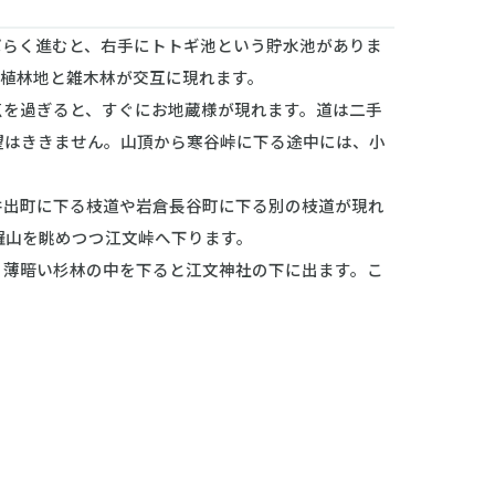
らく進むと、右手にトトギ池という貯水池がありま
。植林地と雑木林が交互に現れます。
を過ぎると、すぐにお地蔵様が現れます。道は二手
望はききません。山頂から寒谷峠に下る途中には、小
出町に下る枝道や岩倉長谷町に下る別の枝道が現れ
羅山を眺めつつ江文峠へ下ります。
、薄暗い杉林の中を下ると江文神社の下に出ます。こ