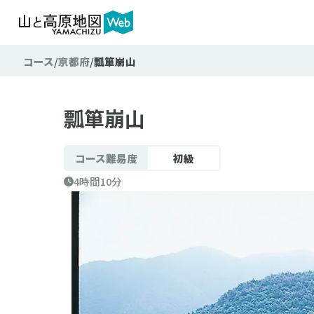
コース
京都府
瓢箪崩山
瓢箪崩山
コース難易度
初級
4時間10分