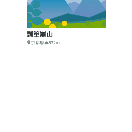
瓢箪崩山
京都府
532m