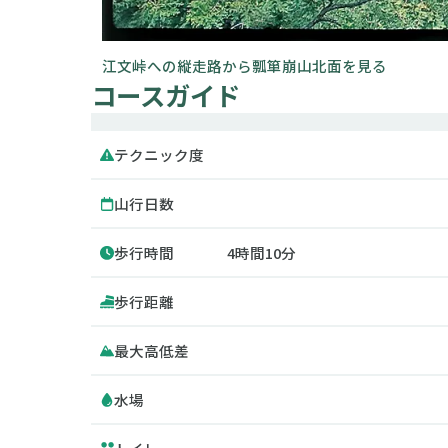
江文峠への縦走路から瓢箪崩山北面を見る
コースガイド
テクニック度
山行日数
歩行時間
4時間10分
歩行距離
最大高低差
水場