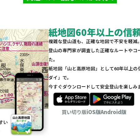
紙地図60年以上の信
複雑な登山道も、正確な地図で不安を軽減
登山の専門家が調査した正確なルートやコ
た。
紙地図「山と高原地図」として60年以上
ダイ」で。
今すぐダウンロードして安全登山を楽しみ
買い切り版
iOS版
Android版