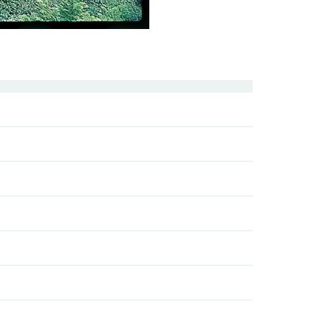
江文峠への縦走路から瓢箪崩