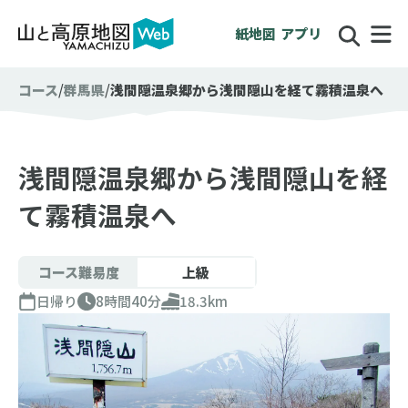
紙地図
アプリ
コース
群馬県
浅間隠温泉郷から浅間隠山を経て霧積温泉へ
浅間隠温泉郷から浅間隠山を経
て霧積温泉へ
コース難易度
上級
日帰り
8時間40分
18.3km