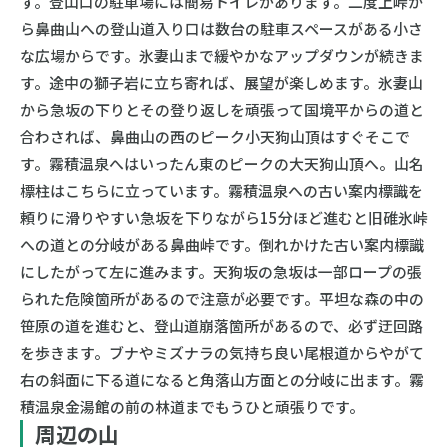
す。登山口の駐車場には簡易トイレがあります。二度上峠か
ら鼻曲山への登山道入り口は数台の駐車スペースがある小さ
な広場からです。氷妻山まで緩やかなアップダウンが続きま
す。途中の獅子岩に立ち寄れば、展望が楽しめます。氷妻山
から急坂の下りとその登り返しを頑張って国境平からの道と
合わされば、鼻曲山の西のピーク小天狗山頂はすぐそこで
す。霧積温泉へはいったん東のピークの大天狗山頂へ。山名
標柱はこちらに立っています。霧積温泉への古い案内標識を
頼りに滑りやすい急坂を下りながら15分ほど進むと旧碓氷峠
への道との分岐がある鼻曲峠です。倒れかけた古い案内標識
にしたがって左に進みます。天狗坂の急坂は一部ロープの張
られた危険箇所があるので注意が必要です。平坦な森の中の
笹原の道を進むと、登山道崩落箇所があるので、必ず迂回路
を歩きます。ブナやミズナラの気持ち良い尾根道からやがて
右の斜面に下る道になると角落山方面との分岐に出ます。霧
積温泉金湯館の前の林道までもうひと頑張りです。
周辺の山