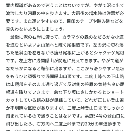
案内標識があるので迷うことはないですが、やがて沢に出て
渡渉したり河原の中を歩きます。大雨後の増水時は注意が必
要です。また迷いやすいので、目印のテープや踏み跡などを
見失わないようにしましょう。
最後に沢の右岸に渡って、カラマツの森のなだらかな小道
を進むといよいよ山頂へと続く尾根道です。左の沢に切れ落
ちた急斜面を巻きながら痩せ尾根に上がるとシャクナゲ尾根
です。左上方に浅間隠山が間近に見えてきます。やがて道が
なだらかになると鞍部に出ますが、ここから滑りやすい急坂
をもうひと頑張りで浅間隠山山頂です。二度上峠への下山路
は山頂部をそのまま通り過ぎて反対側の笹原の気持ち良い尾
根道を降りていきます。急な下り坂にさしかかるとショート
カットしている踏み跡が錯綜していて、どれが正しい登山道
か不明瞭な区間がありますが、二度上峠登山口までしっかり
踏まれているので迷うことはないです。県道54号の登山口に
飛び出したら、右方向へ二度上峠まで約20分の車道歩きで