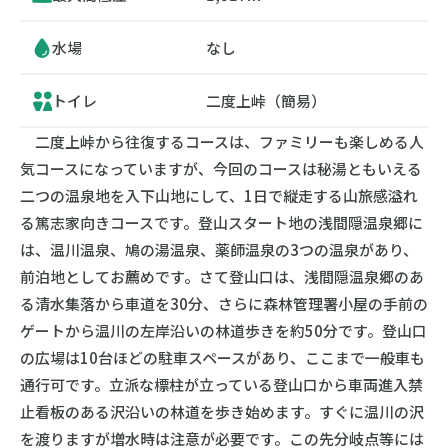
水場
なし
トイレ
二度上峠（簡易）
二度上峠から往復するコースは、ファミリーも楽しめる人
気コースになっていますが、今回のコースは秘湯ともいえる
二つの温泉地を入下山地にして、1日で縦走する山旅感溢れ
る篤志家向きコースです。登山スタート地の浅間隠温泉郷に
は、温川温泉、鳩の湯温泉、薬師温泉の3つの温泉があり、
前泊地としてお薦めです。さて登山口は、浅間隠温泉郷のあ
る清水集落から車道を30分、さらに森林管理署小屋の手前の
ゲートから温川の左岸沿いの林道歩きを約50分です。登山口
の広場は10台ほどの駐車スペースがあり、ここまで一般車も
通行可です。立派な標柱が立っている登山口から車両進入禁
止看板のある沢沿いの林道を歩き始めます。すぐに温川の沢
を渡りますが増水時は注意が必要です。この先分岐点等には