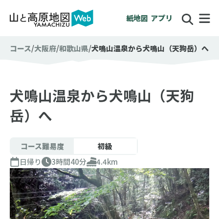
紙地図
アプリ
コース
大阪府
和歌山県
犬鳴山温泉から犬鳴山（天狗岳）へ
犬鳴山温泉から犬鳴山（天狗
岳）へ
コース難易度
初級
日帰り
3時間40分
4.4km