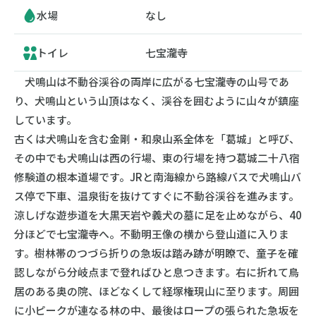
水場
なし
トイレ
七宝瀧寺
犬鳴山は不動谷渓谷の両岸に広がる七宝瀧寺の山号であ
り、犬鳴山という山頂はなく、渓谷を囲むように山々が鎮座
しています。
古くは犬鳴山を含む金剛・和泉山系全体を「葛城」と呼び、
その中でも犬鳴山は西の行場、東の行場を持つ葛城二十八宿
修験道の根本道場です。JRと南海線から路線バスで犬鳴山バ
ス停で下車、温泉街を抜けてすぐに不動谷渓谷を進みます。
涼しげな遊歩道を大黒天岩や義犬の墓に足を止めながら、40
分ほどで七宝瀧寺へ。不動明王像の横から登山道に入りま
す。樹林帯のつづら折りの急坂は踏み跡が明瞭で、童子を確
認しながら分岐点まで登ればひと息つきます。右に折れて鳥
居のある奥の院、ほどなくして経塚権現山に至ります。周囲
に小ピークが連なる林の中、最後はロープの張られた急坂を