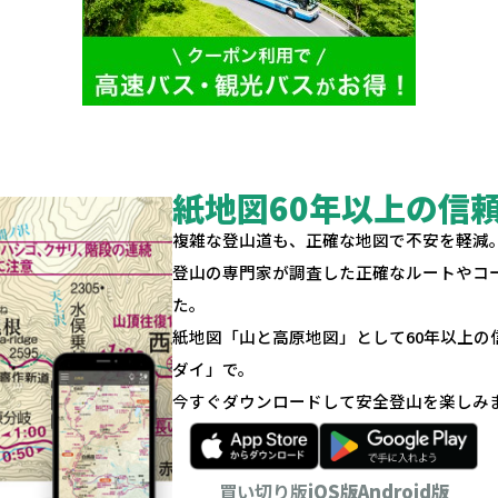
紙地図60年以上の信
複雑な登山道も、正確な地図で不安を軽減
登山の専門家が調査した正確なルートやコ
た。
紙地図「山と高原地図」として60年以上
ダイ」で。
今すぐダウンロードして安全登山を楽しみ
買い切り版
iOS版
Android版