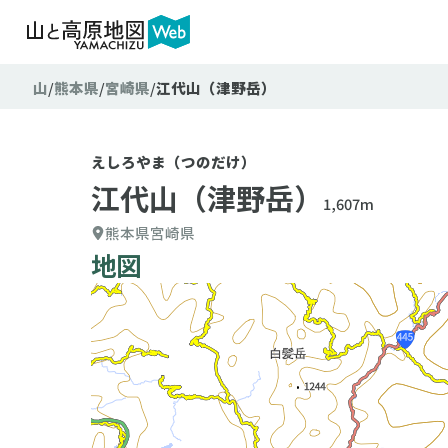
山
熊本県
宮崎県
江代山（津野岳）
えしろやま（つのだけ）
江代山（津野岳）
1,607m
熊本県
宮崎県
地図