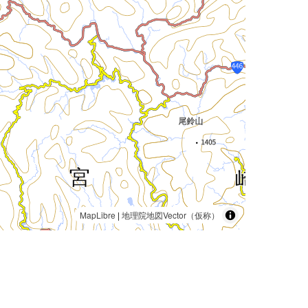
MapLibre
|
地理院地図Vector（仮称）