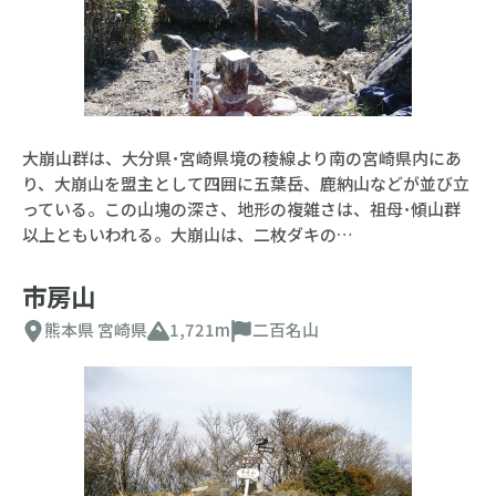
大崩山群は、大分県･宮崎県境の稜線より南の宮崎県内にあ
り、大崩山を盟主として四囲に五葉岳、鹿納山などが並び立
っている。この山塊の深さ、地形の複雑さは、祖母･傾山群
以上ともいわれる。大崩山は、二枚ダキの…
市房山
熊本県
宮崎県
1,721m
二百名山