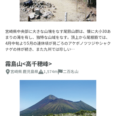
宮崎県中央部に大きな山塊をなす尾鈴山群は、懐に大小30あ
まりの滝を有し、独特な山域をなす。頂上から尾根筋では、
4月中旬より5月の連休頃が見ごろのアケボノツツジやシャク
ナゲの林が続き、また九州では珍しい…
霧島山<高千穂峰>
宮崎県
鹿児島県
1,574m
二百名山