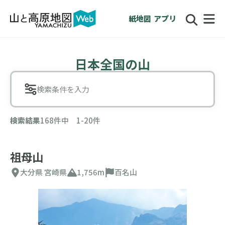
紙地図
アプリ
日本全国の山
検索条件を入力
検索結果
168件中 1-20件
祖母山
大分県
宮崎県
1,756m
百名山