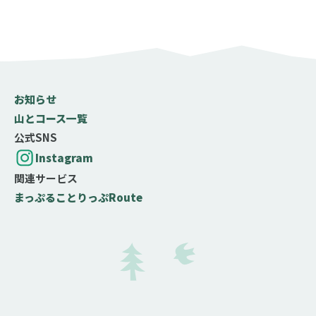
コース難易度
初心者
中級者
上級者
お知らせ
名山
山とコース一覧
百名山
二百名山
三百名山
公式SNS
登山する月（百名山限定）
Instagram
関連サービス
まっぷる
ことりっぷ
Route
選択した月が、登山するのに適期・最適期である百名山
を検索できます
標高
0
m
〜
4000
m