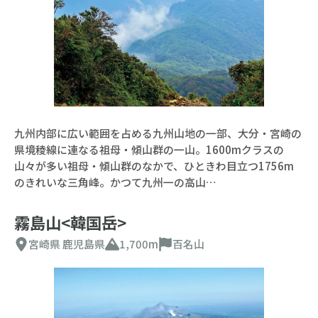
九州内部に広い範囲を占める九州山地の一部、大分・宮崎の
県境稜線に連なる祖母・傾山群の一山。1600mクラスの
山々が多い祖母・傾山群のなかで、ひときわ目立つ1756m
のきれいな三角峰。かつて九州一の高山…
霧島山<韓国岳>
宮崎県
鹿児島県
1,700m
百名山