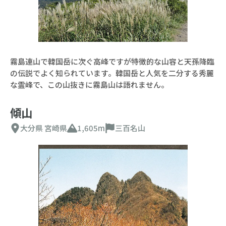
霧島連山で韓国岳に次ぐ高峰ですが特徴的な山容と天孫降臨
の伝説でよく知られています。韓国岳と人気を二分する秀麗
な霊峰で、この山抜きに霧島山は語れません。
傾山
大分県
宮崎県
1,605m
三百名山