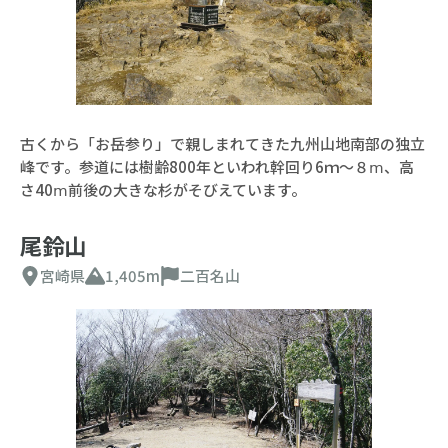
古くから「お岳参り」で親しまれてきた九州山地南部の独立
峰です。参道には樹齢800年といわれ幹回り6ｍ～８ⅿ、高
さ40ⅿ前後の大きな杉がそびえています。
尾鈴山
宮崎県
1,405m
二百名山