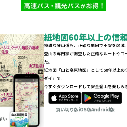
紙地図60年以上の信
複雑な登山道も、正確な地図で不安を軽減
登山の専門家が調査した正確なルートやコ
た。
紙地図「山と高原地図」として60年以上
ダイ」で。
今すぐダウンロードして安全登山を楽しみ
買い切り版
iOS版
Android版