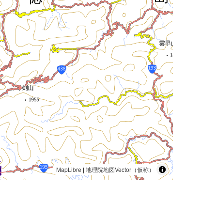
MapLibre
|
地理院地図Vector（仮称）