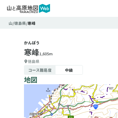
山
徳島県
寒峰
かんぽう
寒峰
1,605m
徳島県
コース難易度
中級
地図