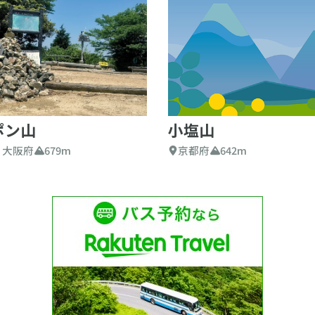
ポン山
小塩山
 大阪府
679m
京都府
642m