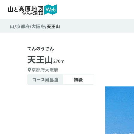
山
京都府
大阪府
天王山
てんのうざん
天王山
270m
京都府
大阪府
コース難易度
初級