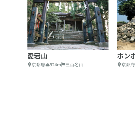
愛宕山
ポン
京都府
924m
三百名山
京都府