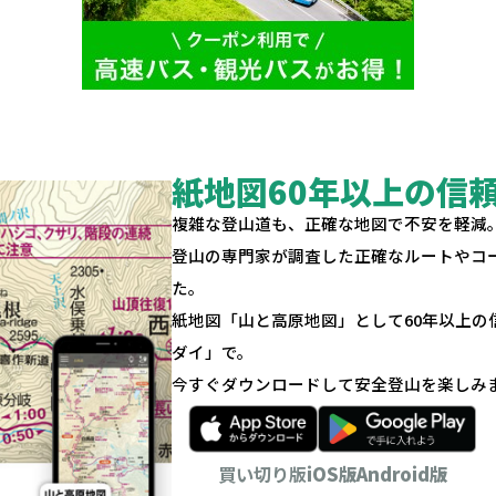
紙地図60年以上の信
複雑な登山道も、正確な地図で不安を軽減
登山の専門家が調査した正確なルートやコ
た。
紙地図「山と高原地図」として60年以上
ダイ」で。
今すぐダウンロードして安全登山を楽しみ
買い切り版
iOS版
Android版